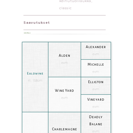
keinutuolilaukka,
classic
Saavutukset
Alexander
evm
Alden
evm
Michelle
evm
Ealdwine
rt, 158cm
Elligton
evm
Wine Yard
evm
Vineyard
evm
Deadly
Balane
Charlemagne
evm