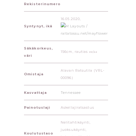
Rekisterinumero
16.05.2020,
Syntynyt, ikä
Säkäkorkeus,
156cm, rautias
ee/aa
väri
Alavan Ratsutila (VRL-
Omistaja
00096)
Kasvattaja
Tennessee
Painotuslaji
Askellajiratsastus
Nelitahtikäynti,
juoksukäynti,
Koulutustaso