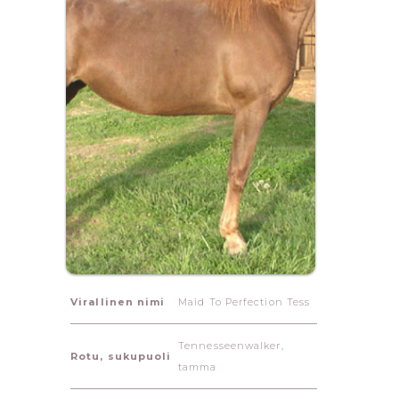
Virallinen nimi
Maid To Perfection Tess
Tennesseenwalker,
Rotu, sukupuoli
tamma