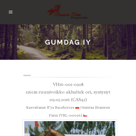
GUMDAG IY
VH16-001-0308
156cm ruunivoikko akhaltek ori, syntynyt
09.05.2016 (CAS42)
Kasvattanut
Il’ya Racehorses
Omistaa Branwen
Farm (VRL-00096)