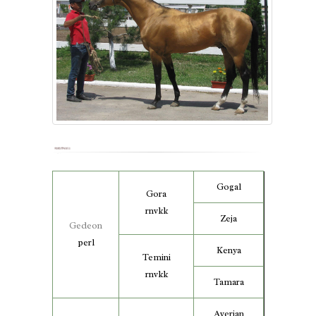
Gogal
Gora
rnvkk
Zeja
Gedeon
perl
Kenya
Temini
rnvkk
Tamara
Averjan