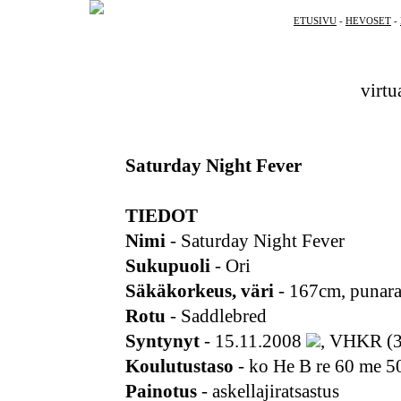
ETUSIVU
-
HEVOSET
-
virtu
Saturday Night Fever
TIEDOT
Nimi
- Saturday Night Fever
Sukupuoli
- Ori
Säkäkorkeus, väri
- 167cm, punara
Rotu
- Saddlebred
Syntynyt
- 15.11.2008
, VHKR (3
Koulutustaso
- ko He B re 60 me 
Painotus
- askellajiratsastus