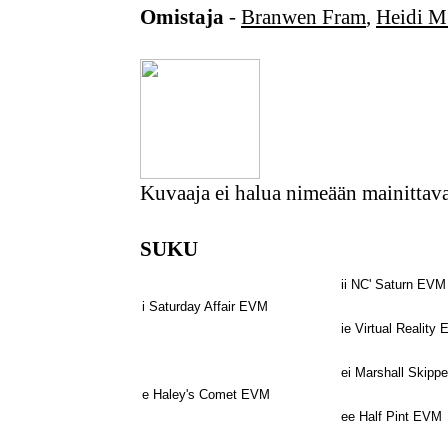
Omistaja
-
Branwen Fram
,
Heidi M
Kuvaaja ei halua nimeään mainittav
SUKU
ii NC' Saturn EVM
i Saturday Affair EVM
ie Virtual Reality
ei Marshall Skipp
e Haley's Comet EVM
ee Half Pint EVM