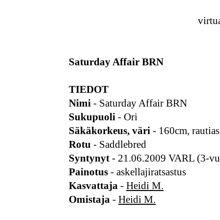
virtu
Saturday Affair BRN
TIEDOT
Nimi
- Saturday Affair BRN
Sukupuoli
- Ori
Säkäkorkeus, väri
- 160cm, rautias
Rotu
- Saddlebred
Syntynyt
- 21.06.2009 VARL (3-vuo
Painotus
- askellajiratsastus
Kasvattaja
-
Heidi M.
Omistaja
-
Heidi M.