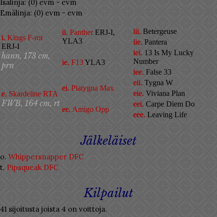
Isälinja: (0) evm - evm
Emälinja: (0) evm - evm
iii.
Betergeuse
ii.
Panther
ERJ-I,
i.
Kings F-rot
YLA3
iie.
Pantera
ERJ-I
iei.
13 Is My Lucky
hann, 173 cm,
Number
ie.
F13
YLA3
prn
iee.
False 33
eii.
Tygna W
ei.
Platygna Max
eie.
Viviana Plan
e.
Skardeline RTA
FWB, 164 cm, rt
eei.
Carpe Diem Do
ee.
Amigo Opp
eee.
Leaving Life
Jälkeläiset
o.
Whippersnapper DFC
t.
Pipsqueak DFC
Kilpailut
41 sijoitusta joista 4 on voittoja.