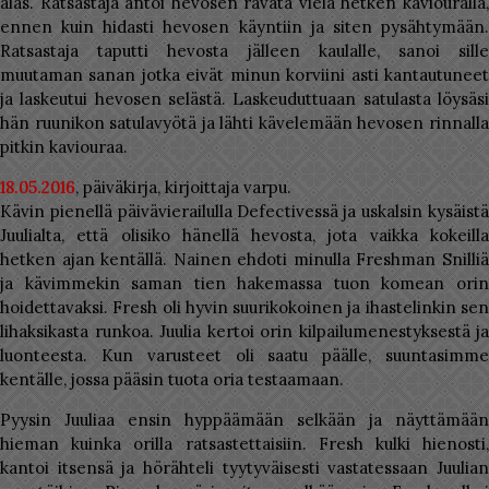
alas. Ratsastaja antoi hevosen ravata vielä hetken kaviouralla,
ennen kuin hidasti hevosen käyntiin ja siten pysähtymään.
Ratsastaja taputti hevosta jälleen kaulalle, sanoi sille
muutaman sanan jotka eivät minun korviini asti kantautuneet
ja laskeutui hevosen selästä. Laskeuduttuaan satulasta löysäsi
hän ruunikon satulavyötä ja lähti kävelemään hevosen rinnalla
pitkin kaviouraa.
18.05.2016
, päiväkirja, kirjoittaja varpu.
Kävin pienellä päivävierailulla Defectivessä ja uskalsin kysäistä
Juulialta, että olisiko hänellä hevosta, jota vaikka kokeilla
hetken ajan kentällä. Nainen ehdoti minulla Freshman Snilliä
ja kävimmekin saman tien hakemassa tuon komean orin
hoidettavaksi. Fresh oli hyvin suurikokoinen ja ihastelinkin sen
lihaksikasta runkoa. Juulia kertoi orin kilpailumenestyksestä ja
luonteesta. Kun varusteet oli saatu päälle, suuntasimme
kentälle, jossa pääsin tuota oria testaamaan.
Pyysin Juuliaa ensin hyppäämään selkään ja näyttämään
hieman kuinka orilla ratsastettaisiin. Fresh kulki hienosti,
kantoi itsensä ja hörähteli tyytyväisesti vastatessaan Juulian