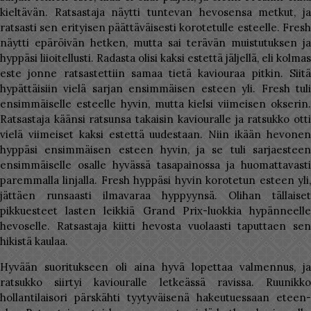
kieltävän. Ratsastaja näytti tuntevan hevosensa metkut, ja
ratsasti sen erityisen päättäväisesti korotetulle esteelle. Fresh
näytti epäröivän hetken, mutta sai terävän muistutuksen ja
hyppäsi liioitellusti. Radasta olisi kaksi estettä jäljellä, eli kolmas
este jonne ratsastettiin samaa tietä kaviouraa pitkin. Siitä
hypättäisiin vielä sarjan ensimmäisen esteen yli. Fresh tuli
ensimmäiselle esteelle hyvin, mutta kielsi viimeisen okserin.
Ratsastaja käänsi ratsunsa takaisin kaviouralle ja ratsukko otti
vielä viimeiset kaksi estettä uudestaan. Niin ikään hevonen
hyppäsi ensimmäisen esteen hyvin, ja se tuli sarjaesteen
ensimmäiselle osalle hyvässä tasapainossa ja huomattavasti
paremmalla linjalla. Fresh hyppäsi hyvin korotetun esteen yli,
jättäen runsaasti ilmavaraa hyppyynsä. Olihan tällaiset
pikkuesteet lasten leikkiä Grand Prix-luokkia hypänneelle
hevoselle. Ratsastaja kiitti hevosta vuolaasti taputtaen sen
hikistä kaulaa.
Hyvään suoritukseen oli aina hyvä lopettaa valmennus, ja
ratsukko siirtyi kaviouralle letkeässä ravissa. Ruunikko
hollantilaisori pärskähti tyytyväisenä hakeutuessaan eteen-