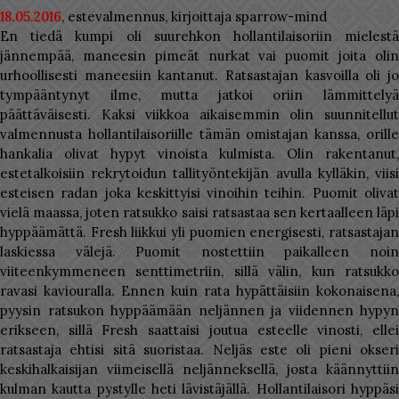
18.05.2016
, estevalmennus, kirjoittaja sparrow-mind
En tiedä kumpi oli suurehkon hollantilaisoriin mielestä
jännempää, maneesin pimeät nurkat vai puomit joita olin
urhoollisesti maneesiin kantanut. Ratsastajan kasvoilla oli jo
tympääntynyt ilme, mutta jatkoi oriin lämmittelyä
päättäväisesti. Kaksi viikkoa aikaisemmin olin suunnitellut
valmennusta hollantilaisoriille tämän omistajan kanssa, orille
hankalia olivat hypyt vinoista kulmista. Olin rakentanut,
estetalkoisiin rekrytoidun tallityöntekijän avulla kylläkin, viisi
esteisen radan joka keskittyisi vinoihin teihin. Puomit olivat
vielä maassa, joten ratsukko saisi ratsastaa sen kertaalleen läpi
hyppäämättä. Fresh liikkui yli puomien energisesti, ratsastajan
laskiessa välejä. Puomit nostettiin paikalleen noin
viiteenkymmeneen senttimetriin, sillä välin, kun ratsukko
ravasi kaviouralla. Ennen kuin rata hypättäisiin kokonaisena,
pyysin ratsukon hyppäämään neljännen ja viidennen hypyn
erikseen, sillä Fresh saattaisi joutua esteelle vinosti, ellei
ratsastaja ehtisi sitä suoristaa. Neljäs este oli pieni okseri
keskihalkaisijan viimeisellä neljänneksellä, josta käännyttiin
kulman kautta pystylle heti lävistäjällä. Hollantilaisori hyppäsi