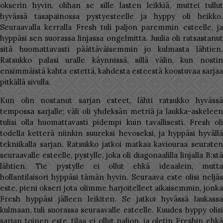
okserin hyvin, olihan se sille lasten leikkiä, muttei tullut
hyvässä tasapainossa pystyesteelle ja hyppy oli heikko.
Seuraavalla kerralla Fresh tuli paljon paremmin esteelle, ja
hyppäsi sen suorassa linjassa ongelmitta. Juulia oli ratsastanut
sitä huomattavasti päättäväisemmin jo kulmasta lähtien.
Ratsukko palasi uralle käynnissä, sillä välin, kun nostin
ensimmäistä kahta estettä, kahdesta esteestä koostuvaa sarjaa
pitkällä sivulla.
Kun olin nostanut sarjan esteet, lähti ratsukko hyvässä
tempossa sarjalle; väli oli yhdeksän metriä ja laukka-askeleen
tulisi olla huomattavasti pidempi kuin tavallisesti. Fresh oli
todella ketterä niinkin suureksi hevoseksi, ja hyppäsi hyvällä
tekniikalla sarjan. Ratsukko jatkoi matkaa kaviouraa seuraten
seuraavalle esteelle, pystylle, joka oli diagonaalilla linjalla B:stä
lähtien. Tie pystylle ei ollut ehkä ideaalein, mutta
hollantilaisori hyppäsi tämän hyvin. Seuraava este olisi neljäs
este, pieni okseri jota olimme harjoitelleet aikaisemmin, jonka
Fresh hyppäsi jälleen leikiten. Se jatkoi hyvässä laukassa
kulmaan, tuli suorassa seuraavalle esteelle. Kuudes hyppy olisi
sarjan toinen este, tilaa ei ollut paljon, ja oletin Freshin ehkä