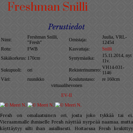
Freshman Snilli
Perustiedot
Freshman Snilli,
Juulia, VRL-
Nimi:
Omistaja:
"Fresh"
12454
Rotu:
FWB
Kasvattaja:
Snilli
15.11.2014, nyt
Säkäkorkeus:
170cm
Syntymäaika:
11v.
VH14-031-
Sukupuoli:
ori
Rekisterinumero:
1146
Väri:
ruunikko
Koulutustaso:
re 160cm
virtuaalihevonen
EV-II
Fresh on omalaatuinen ori, josta joko tykkää tai ei.
Vieraammalle ihmiselle Fresh näyttää nyrpeää naamaa, mutta
käyttäytyy silti ihan asiallisesti. Hoitaessa Fresh keskittyy