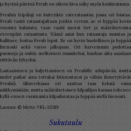
ja hyvinä päivinä Fresh on oikein kiva näky myös kouluratsuna.
Freshin leipälaji on kuitenkin esteratsastus, jossa ori loistaa.
Fresh vaatii ratsastajaltaan jonkin verran, se ei hyppää kovin
vinoista kulmista, vaan vaatii suorat tiet ja määrätietoista
eteenpäin ratsastusta. Nämä asiat kun ratsastaja muistaa ja
hallitsee, hoitaa Fresh loput. Se on hyvin huolellinen ja hyppää
hienosti sekä varoo jalkojaan. Ori harvemmin pudottaa
puomeja ja onkin melkoinen ruusukehai, kunhan aika saadaan
riittävän lyhyeksi.
Lastaaminen ja kuljettaminen on Freshille arkipäivää, mutta
uudet paikat aina tottakai kiinnostavat ja vähän ihmetyttävät
Freshiä. Alkuverkassa ori saattaa taas keksiä omia
säikkymisiään, mutta määrätietoisen kilpailijan kanssa tokenee
kyllä ennen varsinaista kilpailurataa ja hyppää siellä hienosti.
Luonne © Mette VRL-13589
Sukutaulu