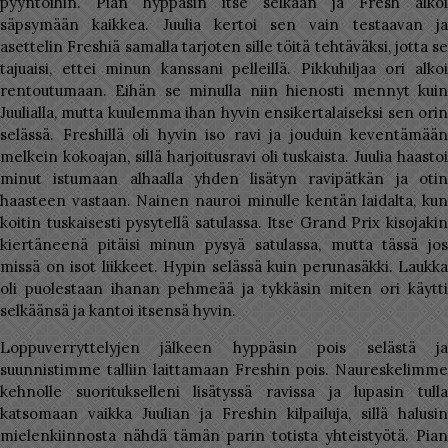
pyyntöihin. Pian hyppäsin itse selkään ja Fresh alkoi
säpsymään kaikkea. Juulia kertoi sen vain testaavan ja
asettelin Freshiä samalla tarjoten sille töitä tehtäväksi, jotta se
tajuaisi, ettei minun kanssani pelleillä. Pikkuhiljaa ori alkoi
rentoutumaan. Eihän se minulla niin hienosti mennyt kuin
Juulialla, mutta kuulemma ihan hyvin ensikertalaiseksi sen orin
selässä. Freshillä oli hyvin iso ravi ja jouduin keventämään
melkein kokoajan, sillä harjoitusravi oli tuskaista. Juulia haastoi
minut istumaan alhaalla yhden lisätyn ravipätkän ja otin
haasteen vastaan. Nainen nauroi minulle kentän laidalta, kun
koitin tuskaisesti pysytellä satulassa. Itse Grand Prix kisojakin
kiertäneenä pitäisi minun pysyä satulassa, mutta tässä jos
missä on isot liikkeet. Hypin selässä kuin perunasäkki. Laukka
oli puolestaan ihanan pehmeää ja tykkäsin miten ori käytti
selkäänsä ja kantoi itsensä hyvin.
Loppuverryttelyjen jälkeen hyppäsin pois selästä ja
suunnistimme talliin laittamaan Freshin pois. Naureskelimme
kehnolle suoritukselleni lisätyssä ravissa ja lupasin tulla
katsomaan vaikka Juulian ja Freshin kilpailuja, sillä halusin
mielenkiinnosta nähdä tämän parin totista yhteistyötä. Pian