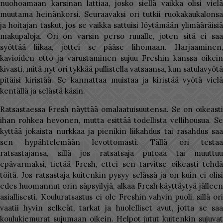
nuohoamaan karsinan lattiaa, josko siellä vaikka olisi vielä
muutama heinänkorsi. Seuraavaksi ori tutkii ruokakaukalonsa
ja hoitajan taskut, jos se vaikka sattuisi löytämään ylimääräisiä
makupaloja. Ori on varsin perso ruualle, joten sitä ei saa
syöttää liikaa, jottei se pääse lihomaan. Harjaaminen,
kavioiden otto ja varustaminen sujuu Freshin kanssa oikein
kivasti, mitä nyt ori tykkää pullistella vatsaansa, kun satulavyötä
pitäisi kiristää. Se kannattaa muistaa ja kiristää vyötä vielä
kentällä ja selästä käsin.
Ratsastaessa Fresh näyttää omalaatuisuutensa. Se on oikeasti
ihan rohkea hevonen, mutta esittää todellista vellihousua. Se
kyttää jokaista nurkkaa ja pienikin liikahdus tai rasahdus saa
sen hypähtelemään levottomasti. Tällä ori testaa
ratsastajansa, sillä jos ratsatsaja putoaa tai muuttuu
epävarmaksi, tietää Fresh, ettei sen tarvitse oikeasti tehdä
töitä. Jos ratsastaja kuitenkin pysyy selässä ja on kuin ei olisi
edes huomannut orin säpsyilyjä, alkaa Fresh käyttäytyä jälleen
asiallisesti. Kouluratsastus ei ole Freshin vahvin puoli, sillä ori
vaatii hyvin selkeät, tarkat ja huolelliset avut, jotta se saa
koulukiemurat sujumaan oikein. Helpot jutut kuitenkin sujuvat