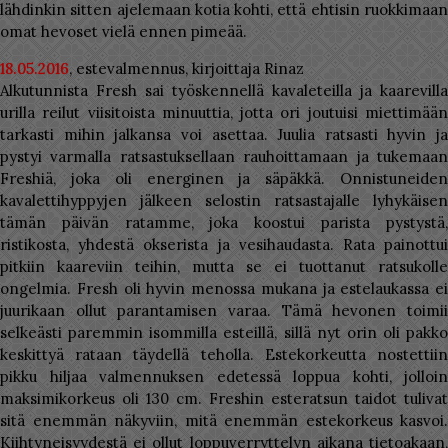
lähdinkin sitten ajelemaan kotia kohti, että ehtisin ruokkimaan
omat hevoset vielä ennen pimeää.
18.05.2016
, estevalmennus, kirjoittaja Rinaz
Alkutunnista Fresh sai työskennellä kavaleteilla ja kaarevilla
urilla reilut viisitoista minuuttia, jotta ori joutuisi miettimään
tarkasti mihin jalkansa voi asettaa. Juulia ratsasti hyvin ja
pystyi varmalla ratsastuksellaan rauhoittamaan ja tukemaan
Freshiä, joka oli energinen ja säpäkkä. Onnistuneiden
kavalettihyppyjen jälkeen selostin ratsastajalle lyhykäisen
tämän päivän ratamme, joka koostui parista pystystä,
ristikosta, yhdestä okserista ja vesihaudasta. Rata painottui
pitkiin kaareviin teihin, mutta se ei tuottanut ratsukolle
ongelmia. Fresh oli hyvin menossa mukana ja estelaukassa ei
juurikaan ollut parantamisen varaa. Tämä hevonen toimii
selkeästi paremmin isommilla esteillä, sillä nyt orin oli pakko
keskittyä rataan täydellä teholla. Estekorkeutta nostettiin
pikku hiljaa valmennuksen edetessä loppua kohti, jolloin
maksimikorkeus oli 130 cm. Freshin esteratsun taidot tulivat
sitä enemmän näkyviin, mitä enemmän estekorkeus kasvoi.
Kiihtyneisyydestä ei ollut loppuverryttelyn aikana tietoakaan,