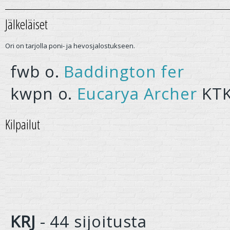
Jälkeläiset
Ori on tarjolla poni- ja hevosjalostukseen.
fwb o.
Baddington fer
kwpn o.
Eucarya Archer
KTK
Kilpailut
KRJ
- 44 sijoitusta