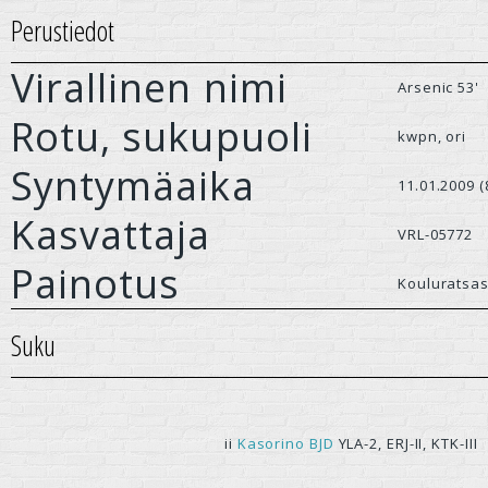
Perustiedot
Virallinen nimi
Arsenic 53'
Rotu, sukupuoli
kwpn, ori
Syntymäaika
11.01.2009 (
Kasvattaja
VRL-05772
Painotus
Kouluratsas
Suku
ii
Kasorino BJD
YLA-2, ERJ-II, KTK-III