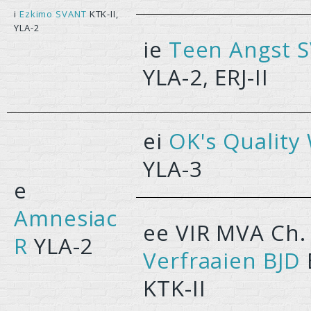
i
Ezkimo SVANT
KTK-II,
YLA-2
ie
Teen Angst 
YLA-2, ERJ-II
ei
OK's Quality
YLA-3
e
Amnesiac
ee VIR MVA Ch.
R
YLA-2
Verfraaien BJD
E
KTK-II