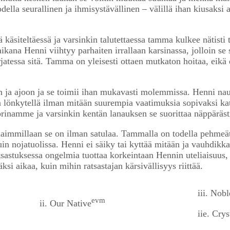
della seurallinen ja ihmisystävällinen – välillä ihan kiusaksi
käsiteltäessä ja varsinkin talutettaessa tamma kulkee nätisti t
aikana Henni viihtyy parhaiten irrallaan karsinassa, jolloin se
jatessa sitä. Tamma on yleisesti ottaen mutkaton hoitaa, eikä
 ja ajoon ja se toimii ihan mukavasti molemmissa. Henni nautti
ain lönkytellä ilman mitään suurempia vaatimuksia sopivaksi
inamme ja varsinkin kentän lanauksen se suorittaa näppäräst
aimmillaan se on ilman satulaa. Tammalla on todella pehmeät a
uin nojatuolissa. Henni ei säiky tai kyttää mitään ja vauhdik
astuksessa ongelmia tuottaa korkeintaan Hennin uteliaisuus,
i aikaa, kuin mihin ratsastajan kärsivällisyys riittää.
iii. No
evm
ii. Our Native
iie. Cry