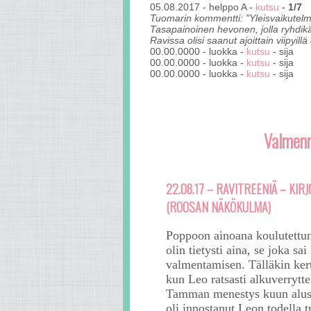
05.08.2017 - helppo A - 
kutsu
 - 
1/7
Tuomarin kommentti: "Yleisvaikutelma:
Tasapainoinen hevonen, jolla ryhdikä
Ravissa olisi saanut ajoittain viipyil

00.00.0000 - luokka - 
kutsu
 - sija

00.00.0000 - luokka - 
kutsu
 - sija

00.00.0000 - luokka - 
kutsu
Valmen
22.08.17 – RAVITREENIÄ – KIR
(ROOSAN NÄKÖKULMA)
Poppoon ainoana koulutettun
olin tietysti aina, se joka s
valmentamisen. Tälläkin kert
kun Leo ratsasti alkuverrytt
Tamman menestys kuun alussa
oli innostanut Leon todella