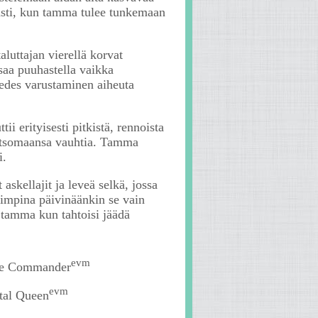
 asti, kun tamma tulee tunkemaan
aluttajan vierellä korvat
 saa puuhastella vaikka
 edes varustaminen aiheuta
i erityisesti pitkistä, rennoista
 katsomaansa vauhtia. Tamma
i.
skellajit ja leveä selkä, jossa
kaimpina päivinäänkin se vain
 tamma kun tahtoisi jäädä
evm
ble Commander
evm
stal Queen