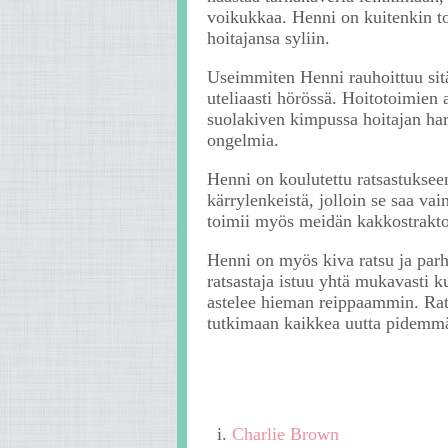
voikukkaa. Henni on kuitenkin to
hoitajansa syliin.
Useimmiten Henni rauhoittuu sitä 
uteliaasti hörössä. Hoitotoimien 
suolakiven kimpussa hoitajan har
ongelmia.
Henni on koulutettu ratsastukseen
kärrylenkeistä, jolloin se saa v
toimii myös meidän kakkostraktor
Henni on myös kiva ratsu ja parh
ratsastaja istuu yhtä mukavasti k
astelee hieman reippaammin. Rats
tutkimaan kaikkea uutta pidemmäks
i.
Charlie Brown