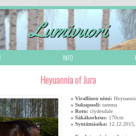
Lumivuori
U
INFO
Heyuannia of Jura
» Virallinen nimi:
Heyuannia
» Sukupuoli:
tamma
» Rotu:
clydesdale
» Säkäkorkeus:
170cm
» Syntämäaika:
12.12.2015,