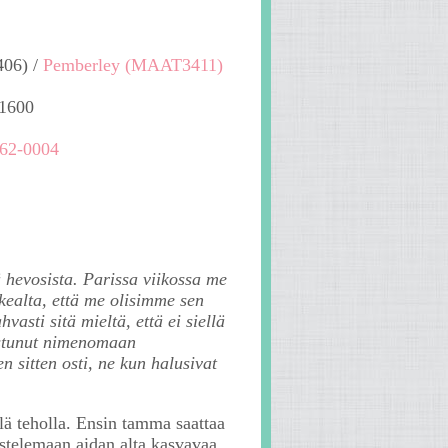
406) /
Pemberley (MAAT3411)
1600
62-0004
ä hevosista. Parissa viikossa me
kealta, että me olisimme sen
asti sitä mieltä, että ei siellä
nostunut nimenomaan
n sitten osti, ne kun halusivat
llä teholla. Ensin tamma saattaa
stelemaan aidan alta kasvavaa