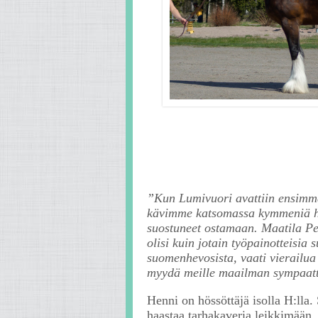
”Kun Lumivuori avattiin ensimmäis
kävimme katsomassa kymmeniä hevo
suostuneet ostamaan. Maatila Pemb
olisi kuin jotain työpainotteisi
suomenhevosista, vaati vierailua 
myydä meille maailman sympaat
Henni on hössöttäjä isolla H:lla.
haastaa tarhakaveria leikkimään