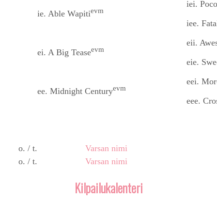
iei. Poc
evm
ie. Able Wapiti
iee. Fat
eii. Awe
evm
ei. A Big Tease
eie. Swe
eei. Mo
evm
ee. Midnight Century
eee. Cro
o. / t.
Varsan nimi
o. / t.
Varsan nimi
Kilpailukalenteri