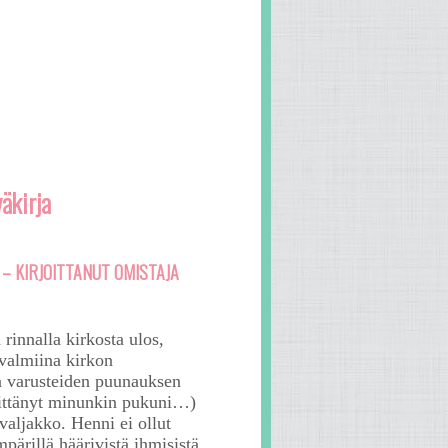
äkirja
 – KIRJOITTANUT OMISTAJA
rinnalla kirkosta ulos,
valmiina kirkon
a varusteiden puunauksen
ilittänyt minunkin pukuni…)
valjakko. Henni ei ollut
pärillä häärivistä ihmisistä,