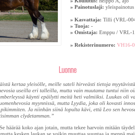
» Koulutus:
helppo A, ajo
» Painotuslaji:
yleispainotus
» Kasvattaja:
Tilli (VRL-00
» Tuoja:
-
» Omistaja:
Emppu / VRL-1
» Rekisterinumero:
VH16-0
Luonne
tä kertaa yleisölle, meille sateli hirveästi tietoja myytävist
sia useilla eri talleilla, mutta vain muutama tuntui niin oi
erleyssä käynti epäilytti meitä heti valmiiksi. Luukas oli vahv
a suomenhevosia myynnissä, mutta Lyydia, joka oli kovasti in
pikimmiten. Ja niinhän siinä lopulta kävi, että Leo sen hevose
tisimman clydetamman.”
 Se häärää koko ajan jotain, mutta tekee harvoin mitään täyde
, mutta kesken laukan se voikin muuttaa suuntaa ja mennä mai