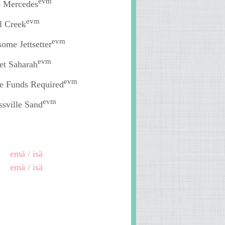
evm
o Mercedes
evm
al Creek
evm
some Jettsetter
evm
et Saharah
evm
re Funds Required
evm
ssville Sand
emä / isä
emä / isä