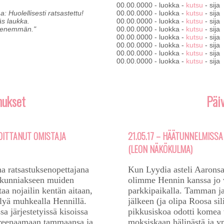
00.00.0000 - luokka - 
kutsu
 - sija

 Huolellisesti ratsastettu! 

00.00.0000 - luokka - 
kutsu
 - sija

s laukka. 

00.00.0000 - luokka - 
kutsu
 - sija

lä enemmän."
00.00.0000 - luokka - 
kutsu
 - sija

00.00.0000 - luokka - 
kutsu
 - sija

00.00.0000 - luokka - 
kutsu
 - sija

00.00.0000 - luokka - 
kutsu
 - sija

00.00.0000 - luokka - 
kutsu
nukset
Päiv
JOITTANUT OMISTAJA
21.05.17 – HÄÄTUNNELMISSA
(LEON NÄKÖKULMA)
a ratsastuksenopettajana
Kun Lyydia asteli Aaronsa 
ai kunniakseen muiden
olimme Hennin kanssa jo 
aa nojailin kentän aitaan,
parkkipaikalla. Tamman j
elyä muhkealla Hennillä.
jälkeen (ja olipa Roosa s
 järjestetyissä kisoissa
pikkusiskoa odotti komea 
 treenaamaan tammaansa ja
moksiskaan hälinästä ja ym