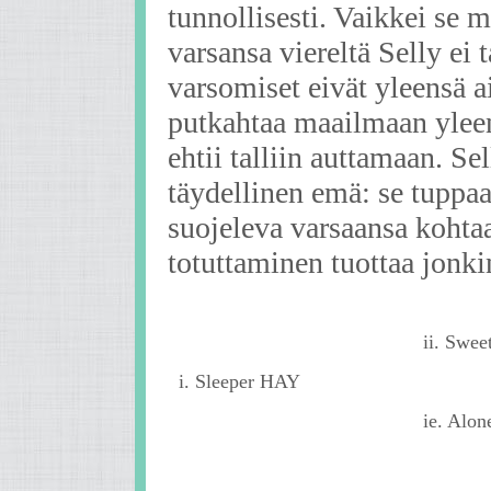
tunnollisesti. Vaikkei se 
varsansa viereltä Selly ei 
varsomiset eivät yleensä a
putkahtaa maailmaan yle
ehtii talliin auttamaan. Se
täydellinen emä: se tuppa
suojeleva varsaansa kohtaa
totuttaminen tuottaa jonki
ii. Swee
i. Sleeper HAY
ie. Alon