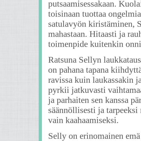
putsaamisessakaan. Kuolai
toisinaan tuottaa ongelmia
satulavyön kiristäminen, S
mahastaan. Hitaasti ja rau
toimenpide kuitenkin onni
Ratsuna Sellyn laukkataus
on pahana tapana kiihdyttä
ravissa kuin laukassakin j
pyrkii jatkuvasti vaihtama
ja parhaiten sen kanssa pä
säännöllisesti ja tarpeek
vain kaahaamiseksi.
Selly on erinomainen emä 