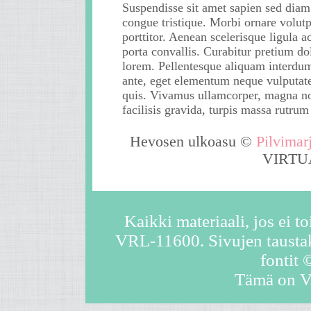
Suspendisse sit amet sapien sed diam
congue tristique. Morbi ornare volutp
porttitor. Aenean scelerisque ligula a
porta convallis. Curabitur pretium do
lorem. Pellentesque aliquam interdu
ante, eget elementum neque vulputat
quis. Vivamus ullamcorper, magna n
facilisis gravida, turpis massa rutrum
ligula, quis mattis augue lorem non
ligula. Curabitur dapibus imperdiet
Hevosen ulkoasu ©
Pilvimar
purus. Nam velit augue, pretium ut el
VIRTU
in, molestie congue est.
Aenean vel quam lacinia, feugiat mi 
volutpat nibh. Vivamus et tincidunt d
Kaikki materiaali, jos ei 
Cras dui urna, euismod eu justo
VRL-11600. Sivujen taust
facilisis, tristique consectetur augue.
Praesent pharetra urna at scelerisque
fontit
sodales. Quisque faucibus sem eu en
Tämä on 
elementum dignissim. Lorem ipsum
dolor sit amet, consectetur adipiscing