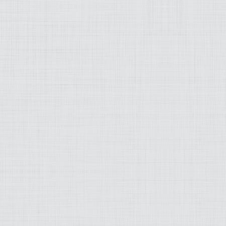
elit. Proin non elit nisi. Aenean
interdum lectus arcu, quis sodales mi
facilisis a. Maecenas at justo tincidun
pharetra massa eget, ullamcorper just
Nam feugiat, justo et venenatis
hendrerit, turpis metus mattis nisl, po
bibendum neque justo ac turpis. Nam
viverra ante a arcu sollicitudin, eget
laoreet ante ornare. Cras at dui at tell
accumsan condimentum.