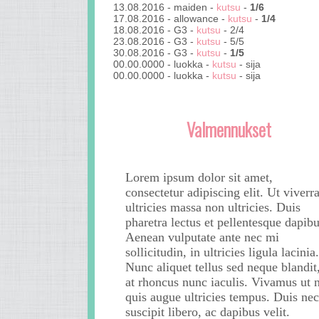
13.08.2016 - maiden - 
kutsu
 - 
1/6
17.08.2016 - allowance - 
kutsu
 - 
1/4
18.08.2016 - G3 - 
kutsu
 - 2/4

23.08.2016 - G3 - 
kutsu
 - 5/5

30.08.2016 - G3 - 
kutsu
 - 
1/5
00.00.0000 - luokka - 
kutsu
 - sija

00.00.0000 - luokka - 
kutsu
Valmennukset
Lorem ipsum dolor sit amet,
consectetur adipiscing elit. Ut viverr
ultricies massa non ultricies. Duis
pharetra lectus et pellentesque dapibu
Aenean vulputate ante nec mi
sollicitudin, in ultricies ligula lacinia.
Nunc aliquet tellus sed neque blandit
at rhoncus nunc iaculis. Vivamus ut n
quis augue ultricies tempus. Duis nec
suscipit libero, ac dapibus velit.