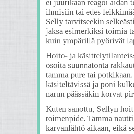
ei juurikaan reagoi aidan t
ihmisiin tai edes leikkimä
Selly tarvitseekin selkeäst
jaksa esimerkiksi toimia t
kuin ympärillä pyörivät la
Hoito- ja käsittelytilanteis
osoita suunnatonta rakkau
tamma pure tai potkikaan.
käsiteltävissä ja poni kul
narun päässäkin korvat pir
Kuten sanottu, Sellyn hoi
toimenpide. Tamma nauttii
karvanlähtö aikaan, eikä 