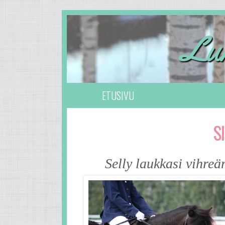
Lum
ETUSIVU
S
Selly laukkasi vihreä