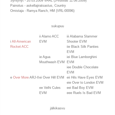
Syntynyt - 20.03.2009 VARL (3-vuotias 11.08.2009)
Painotus - askellajiratsastus, Country
Omistaja - Ramya Ranch, HM (VRL-00096)
sukupuu
ii Alamo ACC
iii Alabama Slammer
i
All-American
EVM
Shooter EVM
Rocket ACC
iie Black Silk Panties
EVM
ie Agua
iei Blue Lamborghini
Mouthwash EVM
EVM
iee Double Chocolate
EVM
e
Over More
ARJ-II
ei Over Hill EVM
eii Hils Have Eyes EVM
eie Over to London EVM
ee Velhi Cules
eei Bad Boy EVM
EVM
eee Ruels Is Bad EVM
jälkikasvu