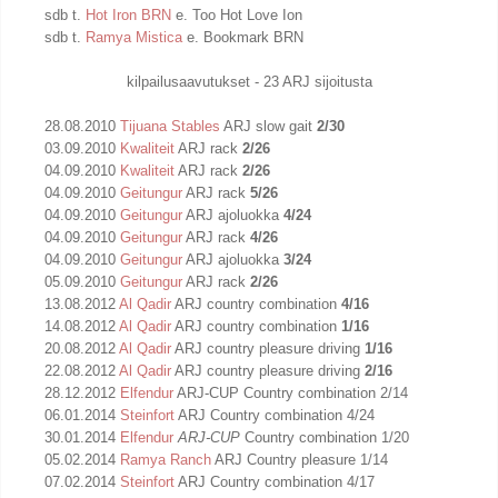
sdb t.
Hot Iron BRN
e. Too Hot Love Ion
sdb t.
Ramya Mistica
e. Bookmark BRN
kilpailusaavutukset - 23 ARJ sijoitusta
28.08.2010
Tijuana Stables
ARJ slow gait
2/30
03.09.2010
Kwaliteit
ARJ rack
2/26
04.09.2010
Kwaliteit
ARJ rack
2/26
04.09.2010
Geitungur
ARJ rack
5/26
04.09.2010
Geitungur
ARJ ajoluokka
4/24
04.09.2010
Geitungur
ARJ rack
4/26
04.09.2010
Geitungur
ARJ ajoluokka
3/24
05.09.2010
Geitungur
ARJ rack
2/26
13.08.2012
Al Qadir
ARJ country combination
4/16
14.08.2012
Al Qadir
ARJ country combination
1/16
20.08.2012
Al Qadir
ARJ country pleasure driving
1/16
22.08.2012
Al Qadir
ARJ country pleasure driving
2/16
28.12.2012
Elfendur
ARJ-CUP Country combination 2/14
06.01.2014
Steinfort
ARJ Country combination 4/24
30.01.2014
Elfendur
ARJ-CUP
Country combination 1/20
05.02.2014
Ramya Ranch
ARJ Country pleasure 1/14
07.02.2014
Steinfort
ARJ Country combination 4/17