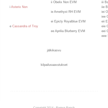
ii Obelix Non EVM
iii 
i
Asterix Non
iie 
ie Amethyst RH EVM
iei
iee 
ei Epicly Royalblue EVM
eii 
e
Cassandra of Troy
eie 
ee Aprilia Blurberry EVM
eei 
eee 
jälkikasvu
kilpailusaavutukset
Copyright 2014 - Ramya Ranch