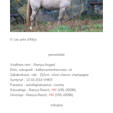
© Les près d'Allys
perustiedot
Virallinen nimi - Ramya Asgard
Rotu, sukupuoli - kalliovuortenhevonen, ori
Säkäkorkeus, väri - 152cm, silver classic champagne
Syntynyt - 13.03.2014 VHKR
Painotus - askellajiratsastus, country
Kasvattaja - Ramya Ranch,
HM
(VRL-00096)
Omistaja - Ramya Ranch,
HM
(VRL-00096)
sukupuu