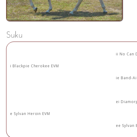
ii No Can
i Blackpie Cherokee EVM
ie Band-A
ei Diamor
e Sylvan Heroin EVM
ee Sylvan