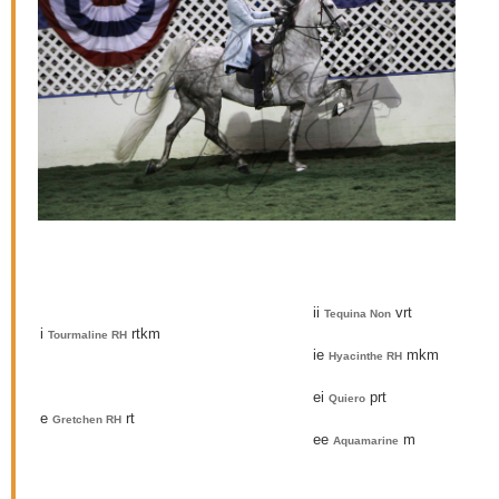
ii
vrt
Tequina Non
i
rtkm
Tourmaline RH
ie
mkm
Hyacinthe RH
ei
prt
Quiero
e
rt
Gretchen RH
ee
m
Aquamarine