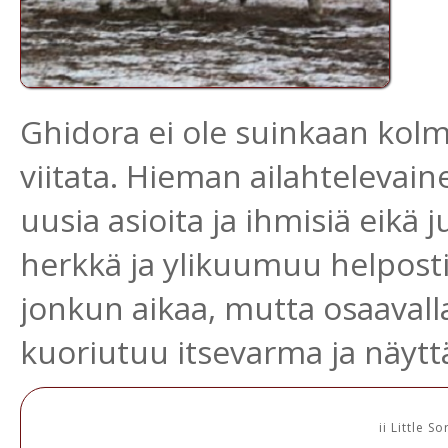
Ghidora ei ole suinkaan kolm
viitata. Hieman ailahtelevain
uusia asioita ja ihmisiä eikä 
herkkä ja ylikuumuu helpost
jonkun aikaa, mutta osaavalla
kuoriutuu itsevarma ja näyt
ii Little S