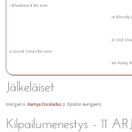
i Bluebeard RH evm
ie Bloody
ei Old Cha
e Good Times RH evm
ee Haley 
morgan o.
Ramya Enceladus
(i. Epsilon Aurigaen)