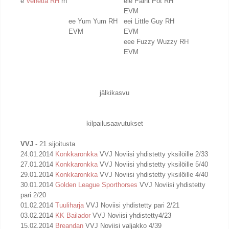
e
Venetia RH
rn
eie Paint Pot RH
EVM
ee Yum Yum RH
eei Little Guy RH
EVM
EVM
eee Fuzzy Wuzzy RH
EVM
jälkikasvu
kilpailusaavutukset
VVJ
- 21 sijoitusta
24.01.2014
Konkkaronkka
VVJ Noviisi yhdistetty yksilöille 2/33
27.01.2014
Konkkaronkka
VVJ Noviisi yhdistetty yksilöille 5/40
29.01.2014
Konkkaronkka
VVJ Noviisi yhdistetty yksilöille 4/40
30.01.2014
Golden League Sporthorses
VVJ Noviisi yhdistetty
pari 2/20
01.02.2014
Tuuliharja
VVJ Noviisi yhdistetty pari 2/21
03.02.2014
KK Bailador
VVJ Noviisi yhdistetty4/23
15.02.2014
Breandan
VVJ Noviisi valjakko 4/39