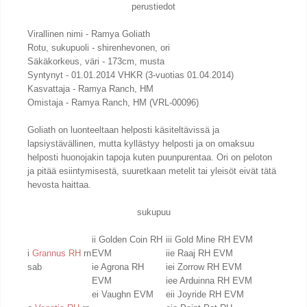
perustiedot
Virallinen nimi - Ramya Goliath
Rotu, sukupuoli - shirenhevonen, ori
Säkäkorkeus, väri - 173cm, musta
Syntynyt - 01.01.2014 VHKR (3-vuotias 01.04.2014)
Kasvattaja - Ramya Ranch, HM
Omistaja - Ramya Ranch, HM (VRL-00096)
Goliath on luonteeltaan helposti käsiteltävissä ja
lapsiystävällinen, mutta kyllästyy helposti ja on omaksuu
helposti huonojakin tapoja kuten puunpurentaa. Ori on peloton
ja pitää esiintymisestä, suuretkaan metelit tai yleisöt eivät tätä
hevosta haittaa.
sukupuu
ii Golden Coin RH
iii Gold Mine RH EVM
i
Grannus RH
rn
EVM
iie Raaj RH EVM
sab
ie Agrona RH
iei Zorrow RH EVM
EVM
iee Arduinna RH EVM
ei Vaughn EVM
eii Joyride RH EVM