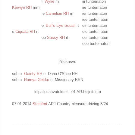
ii
Wylie
rn
iii tuntematon
Kerwyn RH
mrn
iie tuntematon
ie
Carnelian RH
rn
iei tuntematon
iee tuntematon
ei
Bull's Eye Squall
rt
eii tuntematon
e
Ciquala RH
rt
eie tuntematon
ee
Sassy RH
rt
eei tuntematon
eee tuntematon
jälkikasvu
sdb o.
Gaiety RH
e. Dana O'Shee RH
sdb o.
Ramya Gekko
e. Missionary BRN
kilpailusaavutukset - 01 ARJ sijoitusta
07.01.2014
Steinfort
ARJ Country pleasure driving 3/24