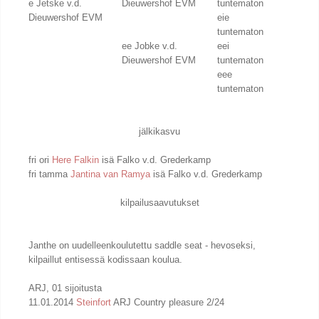
e Jetske v.d.
Dieuwershof EVM
tuntematon
Dieuwershof EVM
eie
tuntematon
ee Jobke v.d.
eei
Dieuwershof EVM
tuntematon
eee
tuntematon
jälkikasvu
fri ori
Here Falkin
isä Falko v.d. Grederkamp
fri tamma
Jantina van Ramya
isä Falko v.d. Grederkamp
kilpailusaavutukset
Janthe on uudelleenkoulutettu saddle seat - hevoseksi,
kilpaillut entisessä kodissaan koulua.
ARJ, 01 sijoitusta
11.01.2014
Steinfort
ARJ Country pleasure 2/24