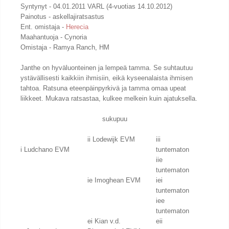
Syntynyt - 04.01.2011 VARL (4-vuotias 14.10.2012)
Painotus - askellajiratsastus
Ent. omistaja -
Herecia
Maahantuoja - Cynoria
Omistaja - Ramya Ranch, HM
Janthe on hyväluonteinen ja lempeä tamma. Se suhtautuu
ystävällisesti kaikkiin ihmisiin, eikä kyseenalaista ihmisen
tahtoa. Ratsuna eteenpäinpyrkivä ja tamma omaa upeat
liikkeet. Mukava ratsastaa, kulkee melkein kuin ajatuksella.
sukupuu
ii Lodewijk EVM
iii
i Ludchano EVM
tuntematon
iie
tuntematon
ie Imoghean EVM
iei
tuntematon
iee
tuntematon
ei Kian v.d.
eii