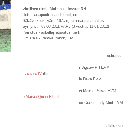
Virallinen nimi - Malicious Joyster RH
Rotu, sukupuoli - saddlebred, ori
Säkäkorkeus, väri - 167cm, tummanpunarautias
Syntynyt - 03.08.2011 VARL (3-vuotias 11.01.2012)
Painotus - askellajiratsastus, park
Omistaja - Ramya Ranch, HM
sukupuu
ii Jigsaw RH EVM
i
Jancyz IV
rtkm
ie Dava EVM
ei Maid of Silver EVM
e
Maisie Quinn RH
trt
ee Queen Lady Mint EVM
jälkikasvu