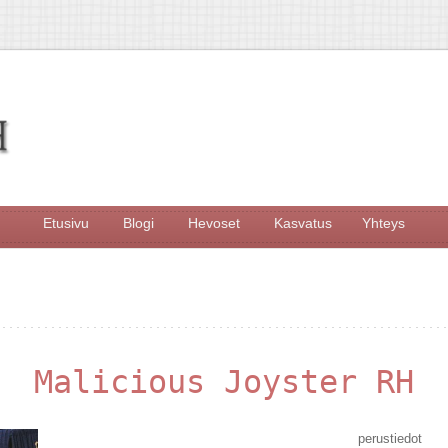
Etusivu
Blogi
Hevoset
Kasvatus
Yhteys
Malicious Joyster RH
perustiedot