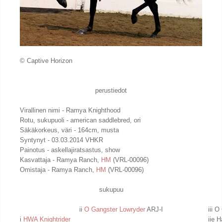
© Captive Horizon
perustiedot
Virallinen nimi - Ramya Knighthood
Rotu, sukupuoli - american saddlebred, ori
Säkäkorkeus, väri - 164cm, musta
Syntynyt - 03.03.2014 VHKR
Painotus - askellajiratsastus, show
Kasvattaja - Ramya Ranch,
HM
(VRL-00096)
Omistaja - Ramya Ranch,
HM
(VRL-00096)
sukupuu
ii
O Gangster Lowryder
ARJ-I
iii 
i
HWA Knightrider
iie 