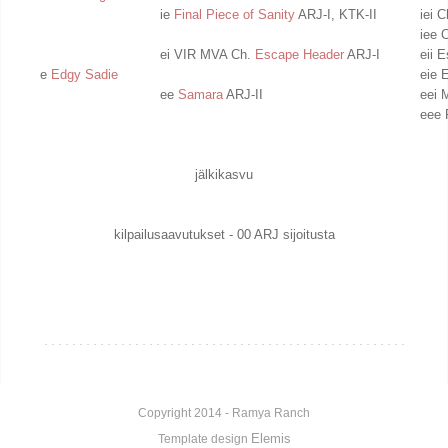
ie
Final Piece of Sanity
ARJ-I, KTK-II
iei 
iee 
ei VIR MVA Ch.
Escape Header
ARJ-I
eii 
e
Edgy Sadie
eie 
ee
Samara
ARJ-II
eei 
eee 
jälkikasvu
kilpailusaavutukset - 00 ARJ sijoitusta
Copyright 2014 - Ramya Ranch
Elemis
Template design