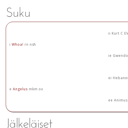
ii Kurt C 
i
Whoa!
rn nsh
ie Gwendo
ei Hebane
e
Angelus
mkm ox
ee Animus