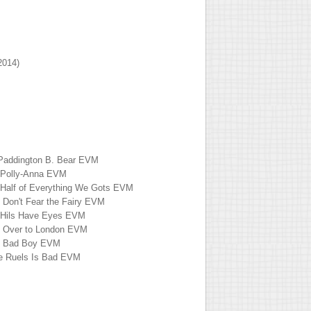
2014)
i Paddington B. Bear EVM
e Polly-Anna EVM
i Half of Everything We Gots EVM
e Don't Fear the Fairy EVM
i Hils Have Eyes EVM
e Over to London EVM
i Bad Boy EVM
e Ruels Is Bad EVM