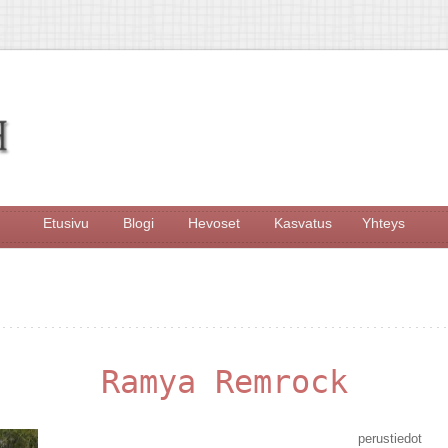
Etusivu
Blogi
Hevoset
Kasvatus
Yhteys
Ramya Remrock
perustiedot