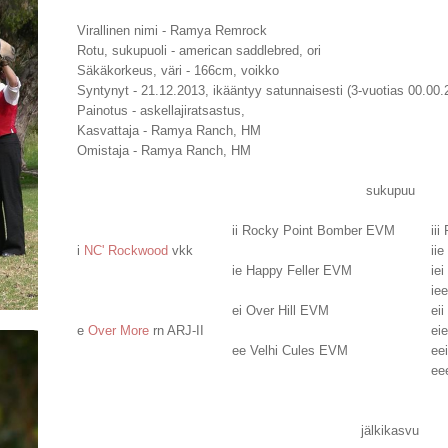
Virallinen nimi - Ramya Remrock
Rotu, sukupuoli - american saddlebred, ori
Säkäkorkeus, väri - 166cm, voikko
Syntynyt - 21.12.2013, ikääntyy satunnaisesti (3-vuotias 00.00.
Painotus - askellajiratsastus,
Kasvattaja - Ramya Ranch, HM
Omistaja - Ramya Ranch, HM
sukupuu
ii Rocky Point Bomber EVM
ii
i
NC' Rockwood
vkk
ii
ie Happy Feller EVM
ie
ie
ei Over Hill EVM
ei
e
Over More
rn ARJ-II
ei
ee Velhi Cules EVM
ee
ee
jälkikasvu