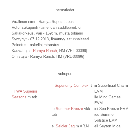
perustiedot
Virallinen nimi - Ramya Supersticous
Rotu, sukupuoli - american saddlebred, ori
Säkäkorkeus, väri - 159cm, musta tobiano
Syntynyt - 07.12.2013, ikääntyy satunnaisesti
Painotus - askellajiratsastus
Kasvattaja -
Ramya Ranch
, HM (VRL-00096)
Omistaja - Ramya Ranch, HM (VRL-00096)
sukupuu
ii
Superiority Complex
rt
iii Superficial Charm
i
HWA Superior
EVM
Seasons
m tob
iie Mind Games
EVM
ie
Summer Breeze
vkk
iei Sea Breeze EVM
tob
iee Summer
Solstice EVM
ei
Selcier Jag
m ARJ-II
eii Seyton Mica