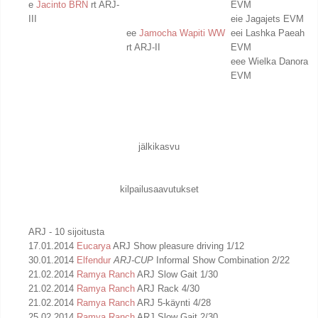
e
Jacinto BRN
rt ARJ-
EVM
III
eie Jagajets EVM
ee
Jamocha Wapiti WW
eei Lashka Paeah
rt ARJ-II
EVM
eee Wielka Danora
EVM
jälkikasvu
kilpailusaavutukset
ARJ - 10 sijoitusta
17.01.2014
Eucarya
ARJ Show pleasure driving 1/12
30.01.2014
Elfendur
ARJ-CUP
Informal Show Combination 2/22
21.02.2014
Ramya Ranch
ARJ Slow Gait 1/30
21.02.2014
Ramya Ranch
ARJ Rack 4/30
21.02.2014
Ramya Ranch
ARJ 5-käynti 4/28
25.02.2014
Ramya Ranch
ARJ Slow Gait 2/30