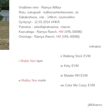
Virallinen nimi - Ramya Wilbur
Rotu, sukupuoli - kalliovuortenhevonen, ori
Säkäkorkeus, väri - 149cm, ruunivoikko
Syntynyt - 12.03.2014 VHKR
Painotus - askellajiratsastus, classic
Kasvattaja - Ramya Ranch,
HM
(VRL-00096)
Omistaja - Ramya Ranch,
HM
(VRL-00096)
sukupuu
ii Walking Stick EVM
i
Waldo Non
hpm
ie Kitty EVM
ei Maiden RH EVM
e
Malibu Non
rnvkk
ee Color Me Crazy EVM
jälkikasvu