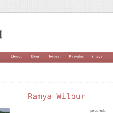
Etusivu
Blogi
Hevoset
Kasvatus
Yhteys
Ramya Wilbur
perustiedot