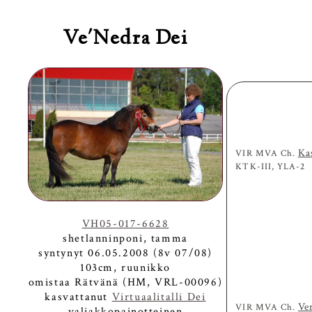
Ve'Nedra Dei
Ka
VIR MVA Ch.
KTK-III, YLA-2
VH05-017-6628
shetlanninponi, tamma
syntynyt 06.05.2008 (8v 07/08)
103cm, ruunikko
omistaa Rätvänä (HM, VRL-00096)
kasvattanut
Virtuaalitalli Dei
Ve
VIR MVA Ch.
valjakkopainotteinen