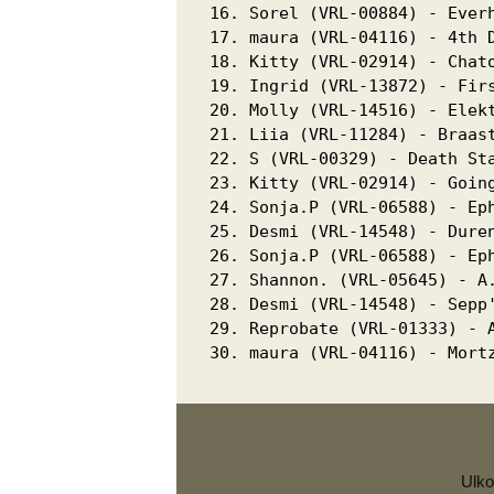
16. Sorel (VRL-00884) - Everh
17. maura (VRL-04116) - 4th D
18. Kitty (VRL-02914) - Chato
19. Ingrid (VRL-13872) - Firs
20. Molly (VRL-14516) - Elekt
21. Liia (VRL-11284) - Braast
22. S (VRL-00329) - Death Sta
23. Kitty (VRL-02914) - Going
24. Sonja.P (VRL-06588) - Eph
25. Desmi (VRL-14548) - Duren
26. Sonja.P (VRL-06588) - Eph
27. Shannon. (VRL-05645) - A.
28. Desmi (VRL-14548) - Sepp'
29. Reprobate (VRL-01333) - A
Ulk