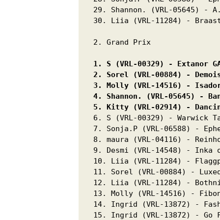
29. Shannon. (VRL-05645) - A.
30. Liia (VRL-11284) - Braast
2. Grand Prix 
1. S (VRL-00329) - Extanor G
2. Sorel (VRL-00884) - Demoi
3. Molly (VRL-14516) - Isado
4. Shannon. (VRL-05645) - Ba
5. Kitty (VRL-02914) - Danci
6. S (VRL-00329) - Warwick Ta
7. Sonja.P (VRL-06588) - Ephe
8. maura (VRL-04116) - Reinho
9. Desmi (VRL-14548) - Inka o
10. Liia (VRL-11284) - Flaggp
11. Sorel (VRL-00884) - Luxed
12. Liia (VRL-11284) - Bothni
13. Molly (VRL-14516) - Fibon
14. Ingrid (VRL-13872) - Fash
15. Ingrid (VRL-13872) - Go F