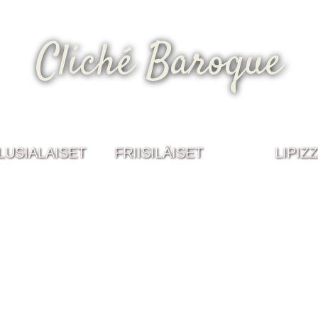
Cliché Baroque
LUSIALAISET
FRIISILÄISET
LIPIZ