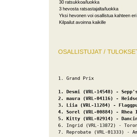
30 ratsukkoa/luokka
3 hevosta ratsastajalta/luokka
Yksi hevonen voi osallistua kahteen er
Kilpailut avoinna kaikille
OSALLISTUJAT / TULOKSE
1. Grand Prix 
1. Desmi (VRL-14548) - Sepp'
2. maura (VRL-04116) - Heids
3. Liia (VRL-11284) - Flaggp
4. Sorel (VRL-00884) - Rhea 
5. Kitty (VRL-02914) - Danci
6. Ingrid (VRL-13872) - Toron
7. Reprobate (VRL-01333) - Am