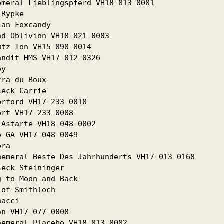
meral Lieblingspferd VH18-013-0001

Rypke

an Foxcandy

d Oblivion VH18-021-0003

tz Ion VH15-090-0014

ndit HMS VH17-012-0326

y

ra du Boux

eck Carrie

rford VH17-233-0010

rt VH17-233-0008

Astarte VH18-048-0002

 GA VH17-048-0049

ra

emeral Beste Des Jahrhunderts VH17-013-0168

eck Steininger

 to Moon and Back

of Smithloch

acci

n VH17-077-0008

emeral Placebo VH18-013-0002
