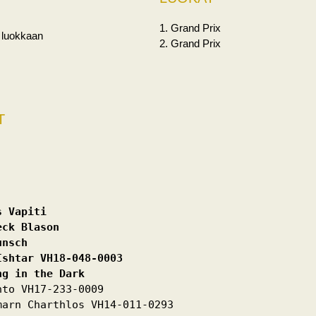
1. Grand Prix
i luokkaan
2. Grand Prix
T
s Vapiti 
eck Blason 
unsch 
Ishtar VH18-048-0003 
ng in the Dark 
to VH17-233-0009

arn Charthlos VH14-011-0293
