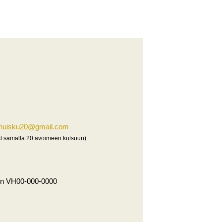
ahuisku20@gmail.com
ust samalla 20 avoimeen kutsuun)
en VH00-000-0000