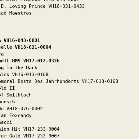
D. Loving Prince VH16-031-0433

ad Maestros

A VH16-043-0001 
selle VH18-021-0004 
ra 
ndit HMS VH17-012-0326 
ng in the Dark 
les VH16-013-0108

meral Beste Des Jahrhunderts VH17-013-0168

ld II

f Smithloch

unsch

o VH18-076-0002

an Foxcandy

acci

ion Hit VH17-233-0004

or Gold VH17-233-0007
