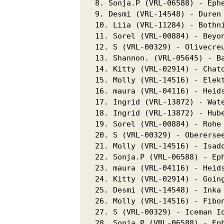
8. Sonja.P (VRL-06588) - Ephe
9. Desmi (VRL-14548) - Duren 
10. Liia (VRL-11284) - Bothni
11. Sorel (VRL-00884) - Beyon
12. S (VRL-00329) - Olivecreu
13. Shannon. (VRL-05645) - Ba
14. Kitty (VRL-02914) - Chato
15. Molly (VRL-14516) - Elekt
16. maura (VRL-04116) - Heids
17. Ingrid (VRL-13872) - Wate
18. Ingrid (VRL-13872) - Hube
19. Sorel (VRL-00884) - Rohe 
20. S (VRL-00329) - Oberersee
21. Molly (VRL-14516) - Isado
22. Sonja.P (VRL-06588) - Eph
23. maura (VRL-04116) - Heids
24. Kitty (VRL-02914) - Going
25. Desmi (VRL-14548) - Inka 
26. Molly (VRL-14516) - Fibon
27. S (VRL-00329) - Iceman Io
28. Sonja.P (VRL-06588) - Eph