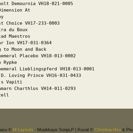
olt Demournia VH18-021-0005

imension At

y

t Choice VH17-233-0003

ra du Boux

ad Maestros

r Ion VH17-031-0364

 to Moon and Back

emeral Placebo VH18-013-0002

 Rypke

emeral Lieblingspferd VH18-013-0001

D. Loving Prince VH16-031-0433

s Vapiti

marn Charthlos VH14-011-0293

oasu ©
M Layouts
- Muokkaus Sonja.P | Kuvat ©
Christina Hsu
& Pix