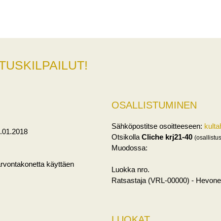
TUSKILPAILUT!
OSALLISTUMINEN
Sähköpostitse osoitteeseen:
kult
6.01.2018
Otsikolla
Cliche krj21-40
(osallist
Muodossa:
arvontakonetta käyttäen
Luokka nro.
Ratsastaja (VRL-00000) - Hevon
LUOKAT