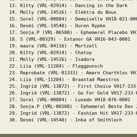
13. Kitty (VRL-02914) - Dancing in the Dark

14. Molly (VRL-14516) - Elektra du Boux

15. Sorel (VRL-00884) - Demoiselle VH18-021-000
16. Desmi (VRL-14548) - Duren Rypke

17. Sonja.P (VRL-06588) - Ephemeral Placebo VH1
18. S (VRL-00329) - Extanor GA VH16-043-0001

19. maura (VRL-04116) - Mortzell

20. Kitty (VRL-02914) - Chatoy

21. Molly (VRL-14516) - Isadora

22. Liia (VRL-11284) - Flaggpunsch

23. Reprobate (VRL-01333) - Amarn Charthlos VH1
24. Liia (VRL-11284) - Braastad Maestros

25. Ingrid (VRL-13872) - First Choice VH17-233-
26. Ingrid (VRL-13872) - Go For Gold VH17-233-0
27. Sorel (VRL-00884) - Luxedo VH18-076-0002

28. Sonja.P (VRL-06588) - Ephemeral Beste Des J
29. Ingrid (VRL-13872) - Fashion Hit VH17-233-0