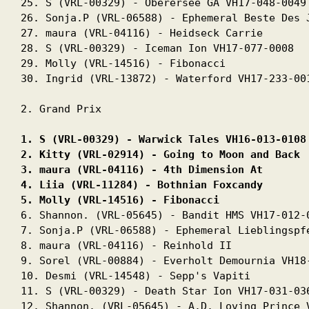
25. S (VRL-00329) - Oberersee GA VH17-048-0049

26. Sonja.P (VRL-06588) - Ephemeral Beste Des J
27. maura (VRL-04116) - Heidseck Carrie

28. S (VRL-00329) - Iceman Ion VH17-077-0008

29. Molly (VRL-14516) - Fibonacci

30. Ingrid (VRL-13872) - Waterford VH17-233-001
2. Grand Prix 
1. S (VRL-00329) - Warwick Tales VH16-013-0108
2. Kitty (VRL-02914) - Going to Moon and Back 
3. maura (VRL-04116) - 4th Dimension At 
4. Liia (VRL-11284) - Bothnian Foxcandy 
5. Molly (VRL-14516) - Fibonacci 
6. Shannon. (VRL-05645) - Bandit HMS VH17-012-0
7. Sonja.P (VRL-06588) - Ephemeral Lieblingspfe
8. maura (VRL-04116) - Reinhold II

9. Sorel (VRL-00884) - Everholt Demournia VH18-
10. Desmi (VRL-14548) - Sepp's Vapiti

11. S (VRL-00329) - Death Star Ion VH17-031-036
12. Shannon. (VRL-05645) - A.D. Loving Prince V