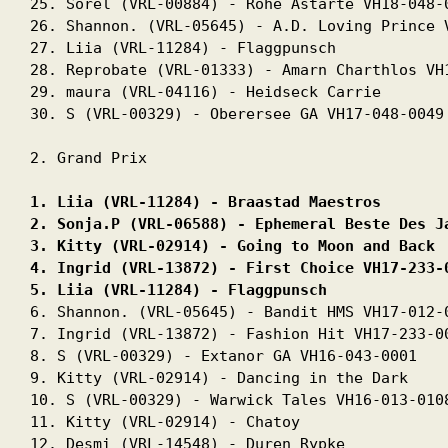
25. Sorel (VRL-00884) - Rohe Astarte VH18-048-0
26. Shannon. (VRL-05645) - A.D. Loving Prince V
27. Liia (VRL-11284) - Flaggpunsch

28. Reprobate (VRL-01333) - Amarn Charthlos VH1
29. maura (VRL-04116) - Heidseck Carrie

30. S (VRL-00329) - Oberersee GA VH17-048-0049

2. Grand Prix 
1. Liia (VRL-11284) - Braastad Maestros 
2. Sonja.P (VRL-06588) - Ephemeral Beste Des J
3. Kitty (VRL-02914) - Going to Moon and Back 
4. Ingrid (VRL-13872) - First Choice VH17-233-
5. Liia (VRL-11284) - Flaggpunsch 
6. Shannon. (VRL-05645) - Bandit HMS VH17-012-0
7. Ingrid (VRL-13872) - Fashion Hit VH17-233-00
8. S (VRL-00329) - Extanor GA VH16-043-0001

9. Kitty (VRL-02914) - Dancing in the Dark

10. S (VRL-00329) - Warwick Tales VH16-013-0108
11. Kitty (VRL-02914) - Chatoy

12. Desmi (VRL-14548) - Duren Rypke
