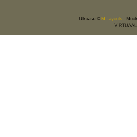
Ulkoasu ©
M Layouts
- Muok
VIRTUAALI