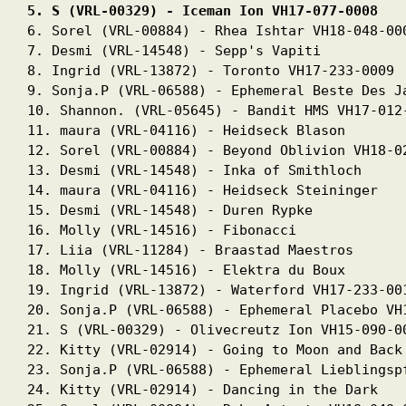
5. S (VRL-00329) - Iceman Ion VH17-077-0008 
6. Sorel (VRL-00884) - Rhea Ishtar VH18-048-000
7. Desmi (VRL-14548) - Sepp's Vapiti

8. Ingrid (VRL-13872) - Toronto VH17-233-0009

9. Sonja.P (VRL-06588) - Ephemeral Beste Des Ja
10. Shannon. (VRL-05645) - Bandit HMS VH17-012-
11. maura (VRL-04116) - Heidseck Blason

12. Sorel (VRL-00884) - Beyond Oblivion VH18-02
13. Desmi (VRL-14548) - Inka of Smithloch

14. maura (VRL-04116) - Heidseck Steininger

15. Desmi (VRL-14548) - Duren Rypke

16. Molly (VRL-14516) - Fibonacci

17. Liia (VRL-11284) - Braastad Maestros

18. Molly (VRL-14516) - Elektra du Boux

19. Ingrid (VRL-13872) - Waterford VH17-233-001
20. Sonja.P (VRL-06588) - Ephemeral Placebo VH1
21. S (VRL-00329) - Olivecreutz Ion VH15-090-00
22. Kitty (VRL-02914) - Going to Moon and Back

23. Sonja.P (VRL-06588) - Ephemeral Lieblingspf
24. Kitty (VRL-02914) - Dancing in the Dark
