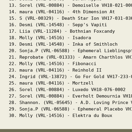
13. Sorel (VRL-00884) - Demoiselle VH18-021-000
14. maura (VRL-04116) - 4th Dimension At

15. S (VRL-00329) - Death Star Ion VH17-031-036
16. Desmi (VRL-14548) - Sepp's Vapiti

17. Liia (VRL-11284) - Bothnian Foxcandy

18. Molly (VRL-14516) - Isadora

19. Desmi (VRL-14548) - Inka of Smithloch

20. Sonja.P (VRL-06588) - Ephemeral Lieblingspf
21. Reprobate (VRL-01333) - Amarn Charthlos VH1
22. Molly (VRL-14516) - Fibonacci

23. maura (VRL-04116) - Reinhold II

24. Ingrid (VRL-13872) - Go For Gold VH17-233-0
25. maura (VRL-04116) - Mortzell

26. Sorel (VRL-00884) - Luxedo VH18-076-0002

27. Sorel (VRL-00884) - Everholt Demournia VH18
28. Shannon. (VRL-05645) - A.D. Loving Prince V
29. Sonja.P (VRL-06588) - Ephemeral Placebo VH1