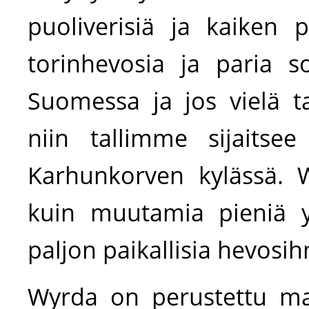
puoliverisiä ja kaiken 
torinhevosia ja paria so
Suomessa ja jos vielä t
niin tallimme sijaitsee
Karhunkorven kylässä. W
kuin muutamia pieniä yksi
paljon paikallisia hevosih
Wyrda on perustettu ma