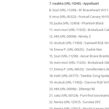
7. naakka (VRL-10345) - Appeltaart
8. Siuri (VRL-11290) - W' Braveheart VH11
9. Inna (VRL-05322) - Foxtrail Canary VH1
10. Juulia (VRL-12454) - Phantom Black
11. mori-mori (VRL-11325) - Brokeback Ca
12. HM (VRL-00096) - Ninety Z
13. Anzkuli (VRL-11903) - Samwell RGE V
14. Emma P. (VRL-06525) - Zadok Nim
15. Siuri (VRL-11290) - Aesar Brave Bram
16. mori-mori (VRL-11325) - Brokeback Gli
17. Emma P. (VRL-06525) - Serellenders A
18. Ireth (VRL-03777) - Twinkle Song Spi
19. Anzkuli (VRL-11903) - Clarone RGE VH
20. HM (VRL-00096) - Zillemijn RE
21. satu (VRL-00124) - Purrrfect Icecrea
22. Nerita (VRL-12557) - Sundae DFC
23. Nerita (VRL-12557) - Wyrda Sawarr V