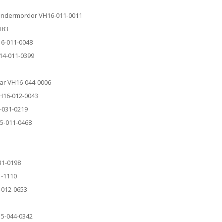
Wundermordor VH16-011-0011
183
16-011-0048
H14-011-0399
ear VH16-044-0006
VH16-012-0043
-031-0219
15-011-0468
31-0198
1-1110
-012-0653
15-044-0342