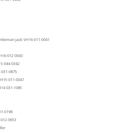
entleman Jack VH16-011-0041
VH16-012-0043
15-044-0342
4-031-0875
 VH15-011-0047
VH14-031-1085
31-0198
-012-0653
ller