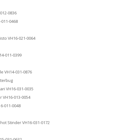
-012-0836
5-011-0468
listo VH16-021-0064
H14-011-0399
ble VH14-031-0876
tterbug
tari VH16-031-0035
der VH16-013-0054
16-011-0048
mshot Stinder VH16-031-0172
H15-031-0632