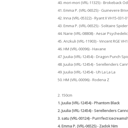
40. mori-mori (VRL-11325) - Brokeback O
41. Emma P. (VRL-06525) - Guinevere Bri
42. Inna (VRL-05322) - Ryant II VH15-031-0
43. Emma P. (VRL-06525) - Solitaire Spide
44. Narie (VRL-08808) - Aesar Psychedel
45. Anzkuli (VRL-11903) - Vincent RGE VH
46. HM (VRL-00096) - Havane
47. Juulia (VRL-12454) - Dragon Punch Spi
48. Juulia (VRL-12454) - Serellenders Can
49. Juulia (VRL-12454) - Uh La La La
50. HM (VRL-00096) - Rodena Z
2. 150cm
1. Juulia (VRL-12454) - Phantom Black
2. Juulia (VRL-12454) - Serellenders Cann
3. satu (VRL-00124) - Purrrfect Icecream
4. Emma P. (VRL-06525) - Zadok Nim