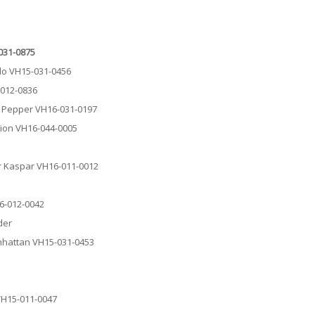
-031-0875
olo VH15-031-0456
-012-0836
ic Pepper VH16-031-0197
tion VH16-044-0005
or Kaspar VH16-011-0012
16-012-0042
der
anhattan VH15-031-0453
 VH15-011-0047