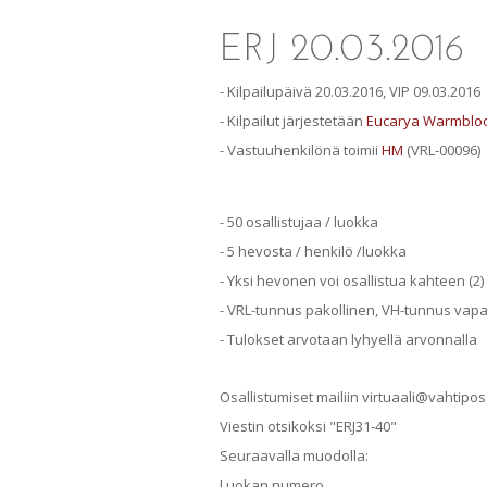
- Kilpailupäivä 20.03.2016, VIP 09.03.2016
- Kilpailut järjestetään
Eucarya Warmblo
- Vastuuhenkilönä toimii
HM
(VRL-00096)
- 50 osallistujaa / luokka
- 5 hevosta / henkilö /luokka
- Yksi hevonen voi osallistua kahteen (2)
- VRL-tunnus pakollinen, VH-tunnus vap
- Tulokset arvotaan lyhyellä arvonnalla
Osallistumiset mailiin virtuaali@vahtipo
Viestin otsikoksi "ERJ31-40"
Seuraavalla muodolla:
Luokan numero