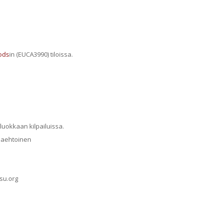
ods
in (EUCA3990) tiloissa.
 luokkaan kilpailuissa.
aaehtoinen
ssu.org