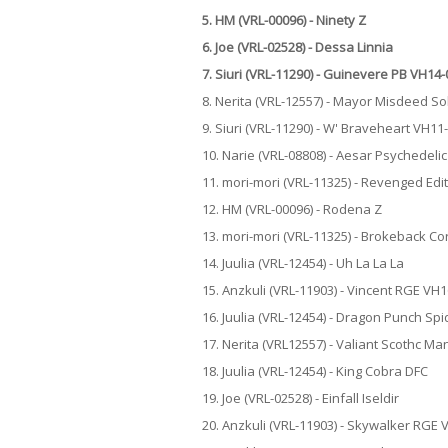
5. HM (VRL-00096) - Ninety Z
6. Joe (VRL-02528) - Dessa Linnia
7. Siuri (VRL-11290) - Guinevere PB VH14
8. Nerita (VRL-12557) - Mayor Misdeed S
9. Siuri (VRL-11290) - W' Braveheart VH11
10. Narie (VRL-08808) - Aesar Psychedel
11. mori-mori (VRL-11325) - Revenged Edi
12. HM (VRL-00096) - Rodena Z
13. mori-mori (VRL-11325) - Brokeback C
14. Juulia (VRL-12454) - Uh La La La
15. Anzkuli (VRL-11903) - Vincent RGE VH
16. Juulia (VRL-12454) - Dragon Punch Spi
17. Nerita (VRL12557) - Valiant Scothc M
18. Juulia (VRL-12454) - King Cobra DFC
19. Joe (VRL-02528) - Einfall Iseldir
20. Anzkuli (VRL-11903) - Skywalker RGE