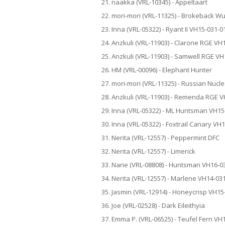
21. naakka (VRL-10345) - Appeltaart
22. mori-mori (VRL-11325) - Brokeback 
23. Inna (VRL-05322) - Ryant II VH15-031-0
24. Anzkuli (VRL-11903) - Clarone RGE VH
25. Anzkuli (VRL-11903) - Samwell RGE V
26. HM (VRL-00096) - Elephant Hunter
27. mori-mori (VRL-11325) - Russian Nucl
28. Anzkuli (VRL-11903) - Remenda RGE 
29. Inna (VRL-05322) - ML Huntsman VH15
30. Inna (VRL-05322) - Foxtrail Canary VH
31. Nerita (VRL-12557) - Peppermint DFC
32. Nerita (VRL-12557) - Limerick
33. Narie (VRL-08808) - Huntsman VH16-0
34. Nerita (VRL-12557) - Marlene VH14-03
35. Jasmin (VRL-12914) - Honeycrisp VH15
36. Joe (VRL-02528) - Dark Eileithyia
37. Emma P. (VRL-06525) - Teufel Fern VH