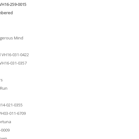
 VH16-259-0015
embered
angerous Mind
d VH16-031-0422
 VH16-031-0357
rs
d Run
VH14-021-0355
 VH03-011-6709
ortuna
9-0009
nown