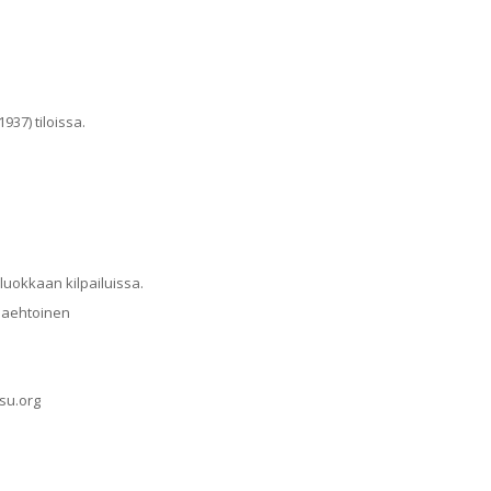
937) tiloissa.
 luokkaan kilpailuissa.
aaehtoinen
ssu.org