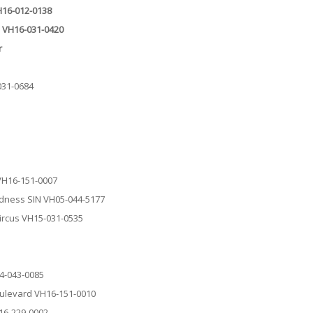
VH16-012-0138
de VH16-031-0420
r
-031-0684
 VH16-151-0007
adness SIN VH05-044-5177
Circus VH15-031-0535
14-043-0085
Boulevard VH16-151-0010
H16-229-0002