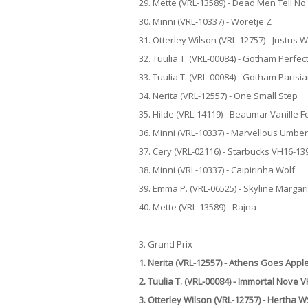
29. Mette (VRL-13589) - Dead Men Tell No
30. Minni (VRL-10337) - Woretje Z
31. Otterley Wilson (VRL-12757) - Justus 
32. Tuulia T. (VRL-00084) - Gotham Perfe
33. Tuulia T. (VRL-00084) - Gotham Paris
34. Nerita (VRL-12557) - One Small Step
35. Hilde (VRL-14119) - Beaumar Vanille F
36. Minni (VRL-10337) - Marvellous Umber
37. Cery (VRL-02116) - Starbucks VH16-13
38. Minni (VRL-10337) - Caipirinha Wolf
39. Emma P. (VRL-06525) - Skyline Margari
40. Mette (VRL-13589) - Rajna
3. Grand Prix
1. Nerita (VRL-12557) - Athens Goes Appl
2. Tuulia T. (VRL-00084) - Immortal Nove 
3. Otterley Wilson (VRL-12757) - Hertha 