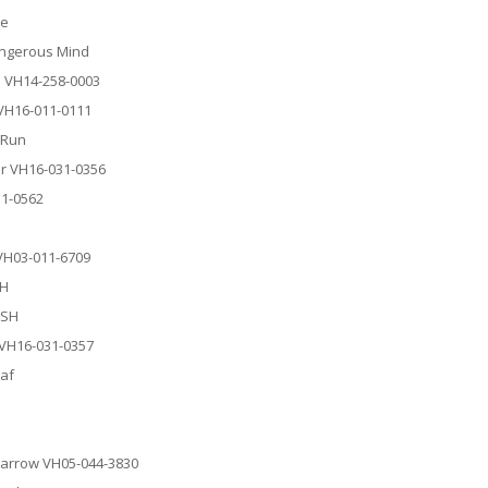
le
Dangerous Mind
au VH14-258-0003
e VH16-011-0111
d Run
ur VH16-031-0356
31-0562
 VH03-011-6709
SH
WSH
 VH16-031-0357
laf
Sparrow VH05-044-3830