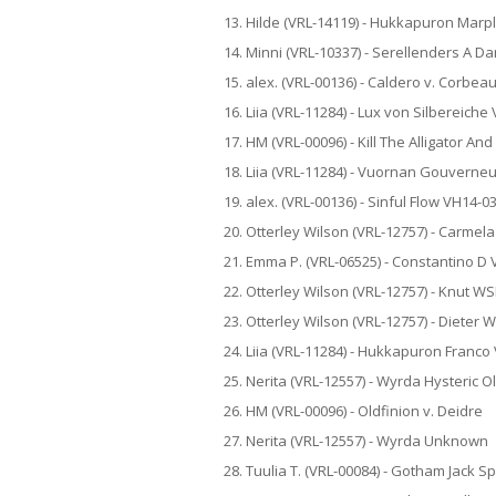
13. Hilde (VRL-14119) - Hukkapuron Marp
14. Minni (VRL-10337) - Serellenders A 
15. alex. (VRL-00136) - Caldero v. Corbe
16. Liia (VRL-11284) - Lux von Silbereich
17. HM (VRL-00096) - Kill The Alligator An
18. Liia (VRL-11284) - Vuornan Gouverne
19. alex. (VRL-00136) - Sinful Flow VH14-0
20. Otterley Wilson (VRL-12757) - Carmela
21. Emma P. (VRL-06525) - Constantino D
22. Otterley Wilson (VRL-12757) - Knut W
23. Otterley Wilson (VRL-12757) - Dieter 
24. Liia (VRL-11284) - Hukkapuron Franco
25. Nerita (VRL-12557) - Wyrda Hysteric O
26. HM (VRL-00096) - Oldfinion v. Deidre
27. Nerita (VRL-12557) - Wyrda Unknown
28. Tuulia T. (VRL-00084) - Gotham Jack 