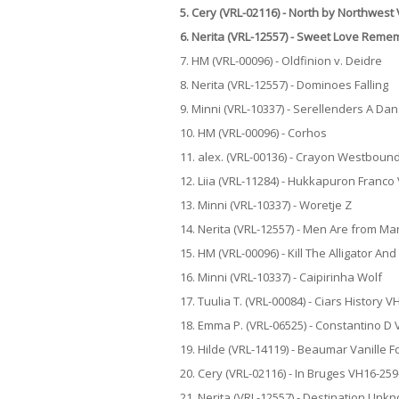
5. Cery (VRL-02116) - North by Northwest
6. Nerita (VRL-12557) - Sweet Love Rem
7. HM (VRL-00096) - Oldfinion v. Deidre
8. Nerita (VRL-12557) - Dominoes Falling
9. Minni (VRL-10337) - Serellenders A D
10. HM (VRL-00096) - Corhos
11. alex. (VRL-00136) - Crayon Westboun
12. Liia (VRL-11284) - Hukkapuron Franco
13. Minni (VRL-10337) - Woretje Z
14. Nerita (VRL-12557) - Men Are from Ma
15. HM (VRL-00096) - Kill The Alligator An
16. Minni (VRL-10337) - Caipirinha Wolf
17. Tuulia T. (VRL-00084) - Ciars History 
18. Emma P. (VRL-06525) - Constantino D
19. Hilde (VRL-14119) - Beaumar Vanille F
20. Cery (VRL-02116) - In Bruges VH16-25
21. Nerita (VRL-12557) - Destination Unk