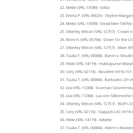
22. Mette (VRL-13589) - Edda
23. Emma P. (VRL-06525) - Skyline Margari
24. Mette (VRL-13589) - Dead Men Tell No
25. Otterley Wilson (VRL-12757) - Crown 
26. Ninni H. (VRL-05766) - Down for the 
27. Otterley Wilson (VRL-12757) - Alwin W
28. Tuulia T. (VRL-00084) - Baron v. Moul
29. Hilde (VRL-14119) - Hukkapuron Marp
30. Cery (VRL-02116) - Absolem VH16-151
31. Tuulia T. (VRL-00084) - Barbados ZH 
32. Liia (VRL-11284) - Vuornan Gouverne
33. Liia (VRL-11284) - Lux von Silbereich
34. Otterley Wilson (VRL-12757) - Wolf's 
35. Cery (VRL-02116) - Slapjack LAC VH16
36. Hilde (VRL-14119) - Adiette
37. Tuulia T. (VRL-00084) - Adoro's Mast