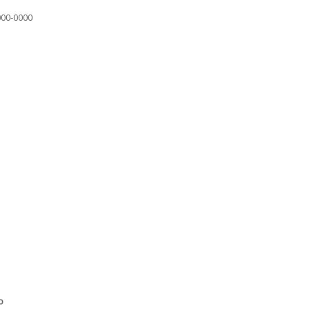
000-0000
o