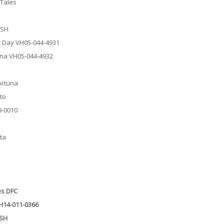
 Tales
WSH
ct Day VH05-044-4931
iana VH05-044-4932
ortuna
to
9-0010
ta
es DFC
VH14-011-0366
WSH