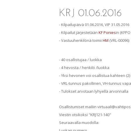
- Kilpailupäivä 01.06.2016, VIP 31.05.2016
- Kilpailut järjestetään
KF Ponies
in (KFPO1
- Vastuuhenkilönä toimii
HM
(VRL-00096)
- 40 osallistujaa / luokka
- 4 hevosta / henkilö /luokka
- Yksi hevonen voi osallistua kahteen (2)
- VRL-tunnus pakollinen, VH-tunnus vap
- Tulokset arvotaan lyhyellä arvonnalla
Osallistumiset mailiin virtuaali@vahtipo
Viestin otsikoksi "KRJ121-140"
Seuraavalla muodolla:
Luokan numero