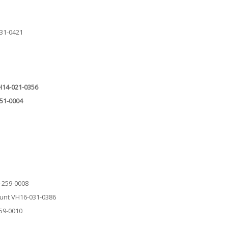
031-0421
VH14-021-0356
151-0004
6-259-0008
Count VH16-031-0386
259-0010