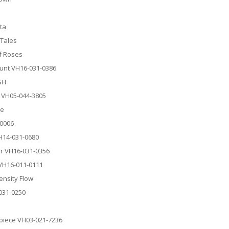
ta
 Tales
of Roses
Count VH16-031-0386
SH
in VH05-044-3805
le
-0006
VH14-031-0680
ur VH16-031-0356
e VH16-011-0111
Density Flow
-031-0250
erpiece VH03-021-7236