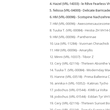
4. Hazel (VRL-14333) - le Rêve Fearless 
5. felissa (VRL-04000) - Delicate Barrica
6. HM (VRL-00096) - Scotspine Nachzehre
7. HM (VRL-00096) - Awesomesaucesome
8. Tuulia T. (VRL-00084) - Hestia ZH VH14
9. HM (VRL-00096) - Pantherinae
10. Liia (VRL-11284) - Vuornan Chinachick
11. HM (VRL-00096) - Amaryllis
12. Minni (VRL-10337) - Tibior Z
13. Cery (VRL-02116) - Thirteen Absinthe
14. Tuulia T. (VRL-00084) - Modernday M
15. Hanne (VRL-03518) - Prima Ballerina 
16. annika n (VRL-10352) - Katinas Tycho
17. jodochus (VRL-01544) - KWB La Volta
18. jodochus (VRL-01544) - Eddan Tyr VH
19. Cery (VRL-02116) - Thirteen Sunset 
20. Cery (VRL-02116) - Tequila Sunrise V