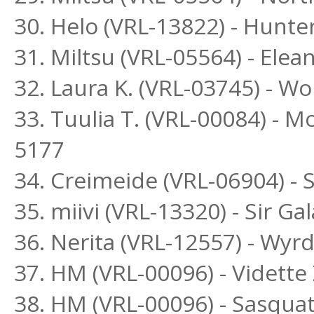
30. Helo (VRL-13822) - Hunte
31. Miltsu (VRL-05564) - Ele
32. Laura K. (VRL-03745) - Wo
33. Tuulia T. (VRL-00084) -
5177
34. Creimeide (VRL-06904) - 
35. miivi (VRL-13320) - Sir Gal
36. Nerita (VRL-12557) - Wyr
37. HM (VRL-00096) - Vidette
38. HM (VRL-00096) - Sasqua