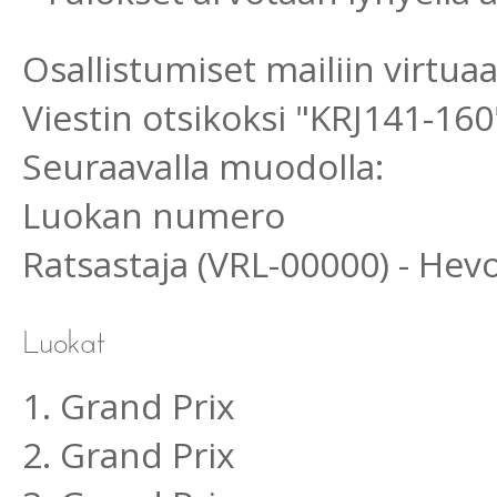
Osallistumiset mailiin virtu
Viestin otsikoksi "KRJ141-160
Seuraavalla muodolla:
Luokan numero
Ratsastaja (VRL-00000) - He
1. Grand Prix
2. Grand Prix