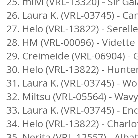
25. miivi (VRL-13320) - Sir Gal
26. Laura K. (VRL-03745) - Can
27. Helo (VRL-13822) - Serell
28. HM (VRL-00096) - Vidette
29. Creimeide (VRL-06904) -
30. Helo (VRL-13822) - Hunte
31. Laura K. (VRL-03745) - Wo
32. Miltsu (VRL-05564) - Wav
33. Laura K. (VRL-03745) - E
34. Helo (VRL-13822) - Charlot
35. Nerita (VRL-12557) - Alba