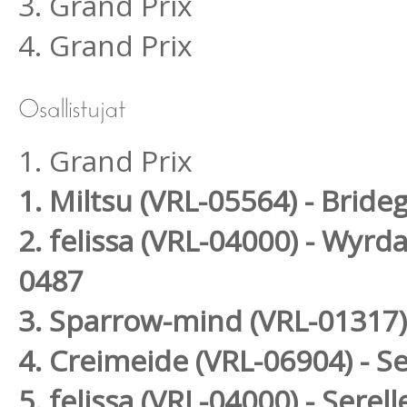
3. Grand Prix
4. Grand Prix
1. Grand Prix
1. Miltsu (VRL-05564) - Bri
2. felissa (VRL-04000) - Wyr
0487
3. Sparrow-mind (VRL-01317
4. Creimeide (VRL-06904) - S
5. felissa (VRL-04000) - Ser