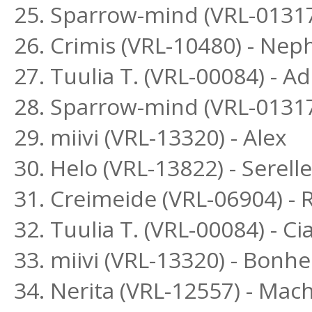
25. Sparrow-mind (VRL-01317
26. Crimis (VRL-10480) - N
27. Tuulia T. (VRL-00084) - 
28. Sparrow-mind (VRL-01317)
29. miivi (VRL-13320) - Alex
30. Helo (VRL-13822) - Serell
31. Creimeide (VRL-06904) - 
32. Tuulia T. (VRL-00084) - C
33. miivi (VRL-13320) - Bonh
34. Nerita (VRL-12557) - Ma