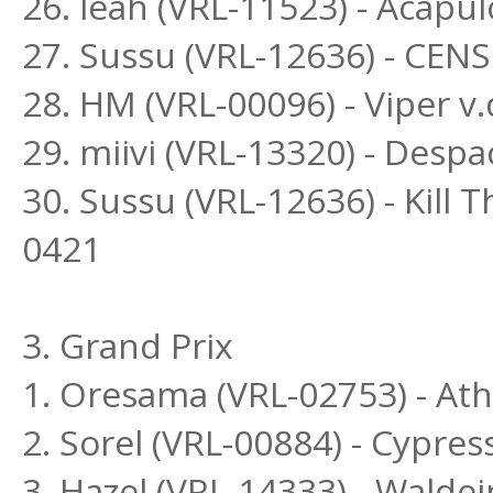
26. leah (VRL-11523) - Acapu
27. Sussu (VRL-12636) - CEN
28. HM (VRL-00096) - Viper v.
29. miivi (VRL-13320) - Despa
30. Sussu (VRL-12636) - Kill 
0421
3. Grand Prix
1. Oresama (VRL-02753) - Athe
2. Sorel (VRL-00884) - Cypres
3. Hazel (VRL-14333) - Walde