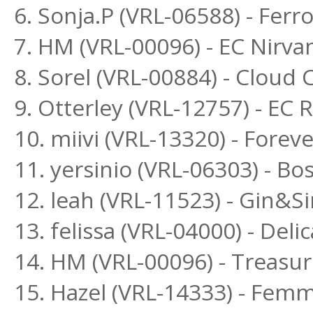
6. Sonja.P (VRL-06588) - Fer
7. HM (VRL-00096) - EC Nirva
8. Sorel (VRL-00884) - Cloud
9. Otterley (VRL-12757) - EC
10. miivi (VRL-13320) - Forev
11. yersinio (VRL-06303) - B
12. leah (VRL-11523) - Gin&
13. felissa (VRL-04000) - Deli
14. HM (VRL-00096) - Treasu
15. Hazel (VRL-14333) - Fem