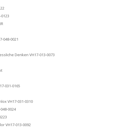
122
4-0123
RR
17-048-0021
rgessliche Denken VH17-013-0073
ot
H17-031-0165
Phlox VH17-031-0310
-048-0024
0223
alor VH17-013-0092