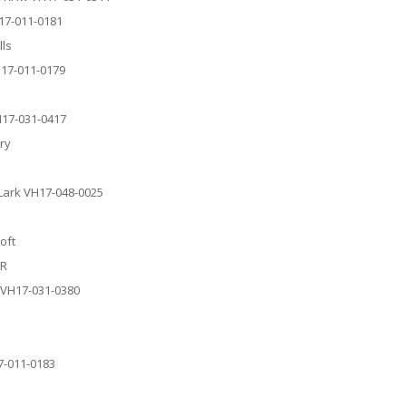
H17-011-0181
lls
H17-011-0179
H17-031-0417
rry
 Lark VH17-048-0025
oft
RR
F VH17-031-0380
17-011-0183