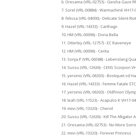
6. Oresama (VRL-02753) - Geisha Gaze R
7. Sorel (VRL-00884) - Warmachiné VH17-
8. felissa (VRL-04000) - Delicate Silent Rio
9. Hazel (VRL-14333) - Carthago
10. HM (VRL-00096) - Dona Bella
11. Otterley (VRL-12757) - EC Raveneye
12. HM (VRL-00096) - Cerita
13. Sonja.P (VRL-06588) - Lebenslang Qu
14. Sussu (VRL-12636) - CENS Scorpion V
15. yersinio (VRL-06303) - Bostiquet vd H
16. Hazel (VRL-14333) - Femme Fatale STC
17. yersinio (VRL-06303) - Oldfinion Olym
18. leah (VRL-11523) - Acapulco K VH17-0
19. miivi (VRL-13320) - Chervil
20. Sussu (VRL-12636) - Kill The Alligato
21. Oresama (VRL-02753) - No More Sorr
22. miivi (VRL-13320) - Forever Princess