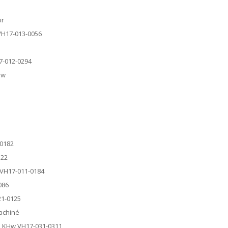
or
 VH17-013-0056
17-012-0294
ow
-0182
122
 VH17-011-0184
086
21-0125
machiné
le KHw VH17-031-0311