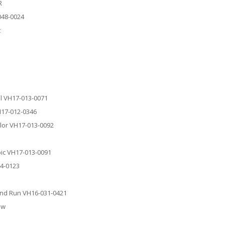
R
048-0024
t
al VH17-013-0071
H17-012-0346
alor VH17-013-0092
pic VH17-013-0091
44-0123
r And Run VH16-031-0421
ow