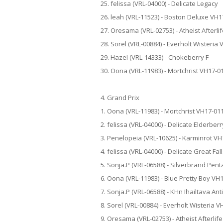
25. felissa (VRL-04000) - Delicate Legacy
26. leah (VRL-11523) - Boston Deluxe VH
27. Oresama (VRL-02753) - Atheist Afterli
28. Sorel (VRL-00884) - Everholt Wisteria
29. Hazel (VRL-14333) - Chokeberry F
30. Oona (VRL-11983) - Mortchrist VH17-0
4. Grand Prix
1. Oona (VRL-11983) - Mortchrist VH17-01
2. felissa (VRL-04000) - Delicate Elderberr
3. Penelopeia (VRL-10625) - Karminrot V
4. felissa (VRL-04000) - Delicate Great Fal
5. Sonja.P (VRL-06588) - Silverbrand Pen
6. Oona (VRL-11983) - Blue Pretty Boy VH
7. Sonja.P (VRL-06588) - KHn Ihailtava An
8. Sorel (VRL-00884) - Everholt Wisteria 
9. Oresama (VRL-02753) - Atheist Afterlif