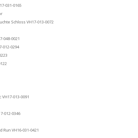
H17-031-0165
or
fluchte Schloss VH17-013-0072
17-048-0021
17-012-0294
0223
0122
ic VH17-013-0091
17-012-0346
 And Run VH16-031-0421