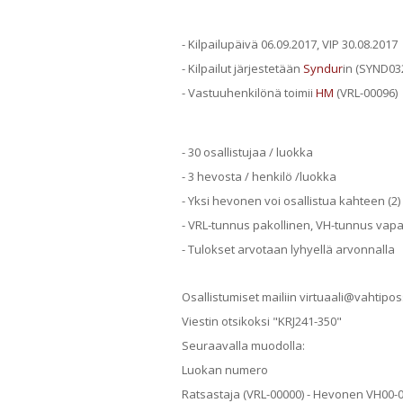
- Kilpailupäivä 06.09.2017, VIP 30.08.2017
- Kilpailut järjestetään
Syndur
in (SYND032
- Vastuuhenkilönä toimii
HM
(VRL-00096)
- 30 osallistujaa / luokka
- 3 hevosta / henkilö /luokka
- Yksi hevonen voi osallistua kahteen (2)
- VRL-tunnus pakollinen, VH-tunnus vap
- Tulokset arvotaan lyhyellä arvonnalla
Osallistumiset mailiin virtuaali@vahtipo
Viestin otsikoksi "KRJ241-350"
Seuraavalla muodolla:
Luokan numero
Ratsastaja (VRL-00000) - Hevonen VH00-