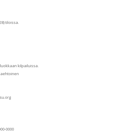
8) tiloissa.
 luokkaan kilpailuissa.
aaehtoinen
ssu.org
000-0000