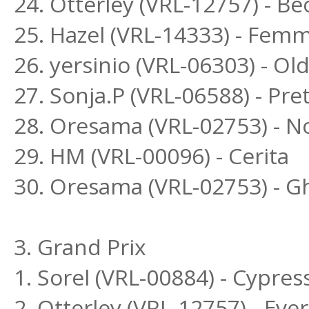
24. Otterley (VRL-12757) - B
25. Hazel (VRL-14333) - Fem
26. yersinio (VRL-06303) - O
27. Sonja.P (VRL-06588) - P
28. Oresama (VRL-02753) - 
29. HM (VRL-00096) - Cerita
30. Oresama (VRL-02753) - G
3. Grand Prix
1. Sorel (VRL-00884) - Cypres
2. Otterley (VRL-12757) - Eve