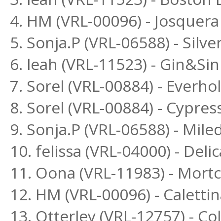
4. HM (VRL-00096) - Josquera
5. Sonja.P (VRL-06588) - Sil
6. leah (VRL-11523) - Gin&Si
7. Sorel (VRL-00884) - Everh
8. Sorel (VRL-00884) - Cypres
9. Sonja.P (VRL-06588) - Mil
10. felissa (VRL-04000) - Delic
11. Oona (VRL-11983) - Mort
12. HM (VRL-00096) - Calettin
13. Otterley (VRL-12757) - Co