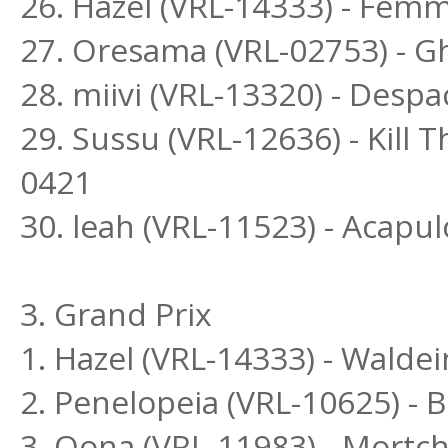
26. Hazel (VRL-14333) - Fem
27. Oresama (VRL-02753) - G
28. miivi (VRL-13320) - Despa
29. Sussu (VRL-12636) - Kill 
0421
30. leah (VRL-11523) - Acapu
3. Grand Prix
1. Hazel (VRL-14333) - Walde
2. Penelopeia (VRL-10625) -
3. Oona (VRL-11983) - Mortc