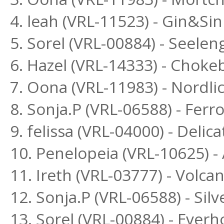
4. leah (VRL-11523) - Gin&Si
5. Sorel (VRL-00884) - Seele
6. Hazel (VRL-14333) - Choke
7. Oona (VRL-11983) - Nordl
8. Sonja.P (VRL-06588) - Fer
9. felissa (VRL-04000) - Delic
10. Penelopeia (VRL-10625) -
11. Ireth (VRL-03777) - Volc
12. Sonja.P (VRL-06588) - Si
13. Sorel (VRL-00884) - Ever