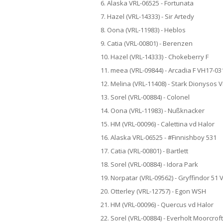
6. Alaska VRL-06525 - Fortunata
7. Hazel (VRL-14333) - Sir Artedy
8. Oona (VRL-11983) - Heblos
9. Catia (VRL-00801) - Berenzen
10. Hazel (VRL-14333) - Chokeberry F
11. meea (VRL-09844) - Arcadia F VH17-03
12. Melina (VRL-11408) - Stark Dionysos 
13. Sorel (VRL-00884) - Colonel
14. Oona (VRL-11983) - Nußknacker
15. HM (VRL-00096) - Calettina vd Halor
16. Alaska VRL-06525 - #Finnishboy 531
17. Catia (VRL-00801) - Bartlett
18. Sorel (VRL-00884) - Idora Park
19. Norpatar (VRL-09562) - Gryffindor 51
20. Otterley (VRL-12757) - Egon WSH
21. HM (VRL-00096) - Quercus vd Halor
22. Sorel (VRL-00884) - Everholt Moorcroft