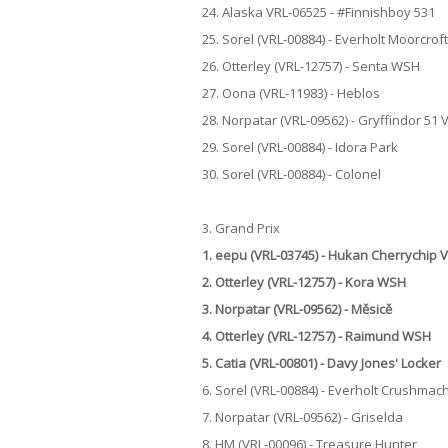
24. Alaska VRL-06525 - #Finnishboy 531
25. Sorel (VRL-00884) - Everholt Moorcroft
26. Otterley (VRL-12757) - Senta WSH
27. Oona (VRL-11983) - Heblos
28. Norpatar (VRL-09562) - Gryffindor 51
29. Sorel (VRL-00884) - Idora Park
30. Sorel (VRL-00884) - Colonel
3. Grand Prix
1. eepu (VRL-03745) - Hukan Cherrychip 
2. Otterley (VRL-12757) - Kora WSH
3. Norpatar (VRL-09562) - Měsicě
4. Otterley (VRL-12757) - Raimund WSH
5. Catia (VRL-00801) - Davy Jones' Locker
6. Sorel (VRL-00884) - Everholt Crushmac
7. Norpatar (VRL-09562) - Griselda
8. HM (VRL-00096) - Treasure Hunter