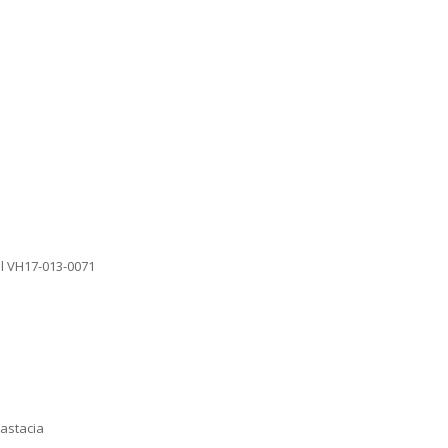
al VH17-013-0071
d
nastacia