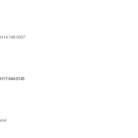
 VH14-148-0007
VH17-044-0145
hiné