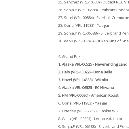
25. Sanchez (VRL-10533) - Outlast RGE V
26. Sonja.P (VRL-06588) - Roibrant Bona
27. Sorel (VRL-00884) - Everholt Cremorn
28. Oona (VRL-11983) - Yaegar
29. Sonja.P (VRL-06588) - Silverbrand Pe
30. eepu (VRL-03745) - Hukan King of Sn
4. Grand Prix
1. Alaska VRL-06525 - Neverending Land
2. Helo (VRL-13822) - Dona Bella
3. Hazel (VRL-14333) - Wikolia
4. Alaska VRL-06525 - EC Nirvana
5. HM (VRL-00096) - American Roast
6. Oona (VRL-11983) - Yaegar
7. Otterley (VRL-12757) - Saskia WSH
8. Catia (VRL-00801) - Leona v.d. Halor
9. Sonja.P (VRL-06588) - Silverbrand Pen