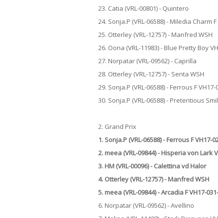
23. Catia (VRL-00801) - Quintero
24. Sonja.P (VRL-06588) - Miledia Charm 
25. Otterley (VRL-12757) - Manfred WSH
26. Oona (VRL-11983) - Blue Pretty Boy V
27. Norpatar (VRL-09562) - Caprilla
28. Otterley (VRL-12757) - Senta WSH
29. Sonja.P (VRL-06588) - Ferrous F VH17-
30. Sonja.P (VRL-06588) - Pretentious Sm
2. Grand Prix
1. Sonja.P (VRL-06588) - Ferrous F VH17-0
2. meea (VRL-09844) - Hisperia von Lark
3. HM (VRL-00096) - Calettina vd Halor
4. Otterley (VRL-12757) - Manfred WSH
5. meea (VRL-09844) - Arcadia F VH17-031
6. Norpatar (VRL-09562) - Avellino