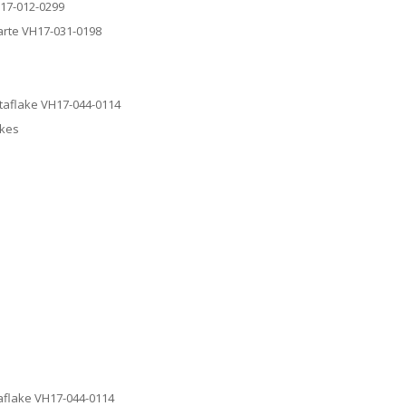
H17-012-0299
parte VH17-031-0198
e
ntaflake VH17-044-0114
akes
taflake VH17-044-0114