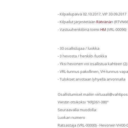
- Kilpailupäivä 02.10.2017, VIP 30.09.2017
- Kilpailut järjestetään
Rätvänä
n (RTVN665
- Vastuuhenkilönä toimii
HM
(VRL-00096)
- 30 osallistujaa / luokka
- 3 hevosta / henkilö /luokka
- Yksi hevonen voi osallistua kahteen (2)
- VRL-tunnus pakollinen, VH-tunnus vap
- Tulokset arvotaan lyhyellä arvonnalla
Osallistumiset mailiin virtuaali@vahtipo
Viestin otsikoksi "KRJ361-380"
Seuraavalla muodolla:
Luokan numero
Ratsastaja (VRL-00000) - Hevonen VH00-