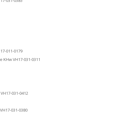
H17-031-0385
H17-011-0179
ile KHw VH17-031-0311
r VH17-031-0412
F VH17-031-0380