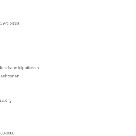
9) tiloissa.
 luokkaan kilpailuissa.
aaehtoinen
ssu.org
000-0000