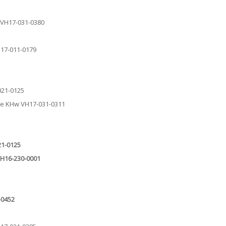
F VH17-031-0380
H17-011-0179
021-0125
ile KHw VH17-031-0311
21-0125
 VH16-230-0001
-0452