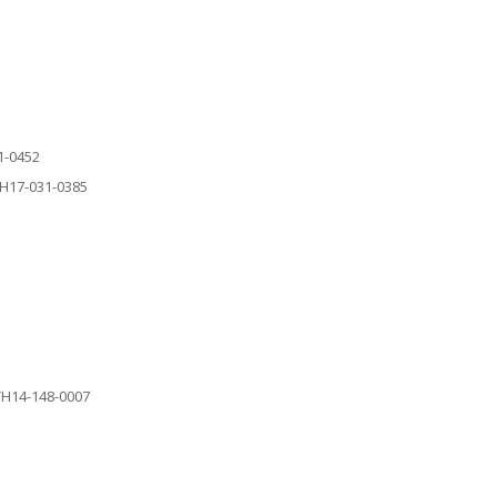
1-0452
VH17-031-0385
 VH14-148-0007