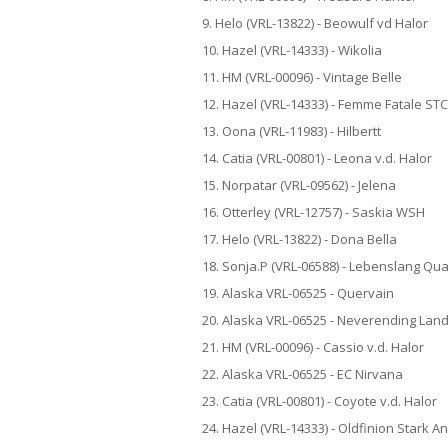
9. Helo (VRL-13822) - Beowulf vd Halor
10. Hazel (VRL-14333) - Wikolia
11. HM (VRL-00096) - Vintage Belle
12. Hazel (VRL-14333) - Femme Fatale STC
13. Oona (VRL-11983) - Hilbertt
14. Catia (VRL-00801) - Leona v.d. Halor
15. Norpatar (VRL-09562) - Jelena
16. Otterley (VRL-12757) - Saskia WSH
17. Helo (VRL-13822) - Dona Bella
18. Sonja.P (VRL-06588) - Lebenslang Qu
19. Alaska VRL-06525 - Quervain
20. Alaska VRL-06525 - Neverending Lan
21. HM (VRL-00096) - Cassio v.d. Halor
22. Alaska VRL-06525 - EC Nirvana
23. Catia (VRL-00801) - Coyote v.d. Halor
24. Hazel (VRL-14333) - Oldfinion Stark A