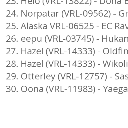
23. Helo (VRL-13822) - Dona B
24. Norpatar (VRL-09562) - Gr
25. Alaska VRL-06525 - EC R
26. eepu (VRL-03745) - Hukan
27. Hazel (VRL-14333) - Oldfi
28. Hazel (VRL-14333) - Wikol
29. Otterley (VRL-12757) - S
30. Oona (VRL-11983) - Yaega