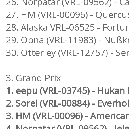
26. Norpatar (VRL-09562) - Ca
27. HM (VRL-00096) - Quercu
28. Alaska VRL-06525 - Fortu
29. Oona (VRL-11983) - Nußk
30. Otterley (VRL-12757) - S
3. Grand Prix
1. eepu (VRL-03745) - Hukan 
2. Sorel (VRL-00884) - Everh
3. HM (VRL-00096) - America
4. Norpatar (VRL-09562) - Jel