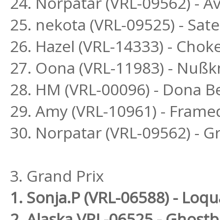
24. Norpatar (VRL-09562) - Av
25. nekota (VRL-09525) - Sa
26. Hazel (VRL-14333) - Chok
27. Oona (VRL-11983) - Nußk
28. HM (VRL-00096) - Dona Be
29. Amy (VRL-10961) - Frame
30. Norpatar (VRL-09562) - G
3. Grand Prix
1. Sonja.P (VRL-06588) - Lo
2. Alaska VRL-06525 - Ghost