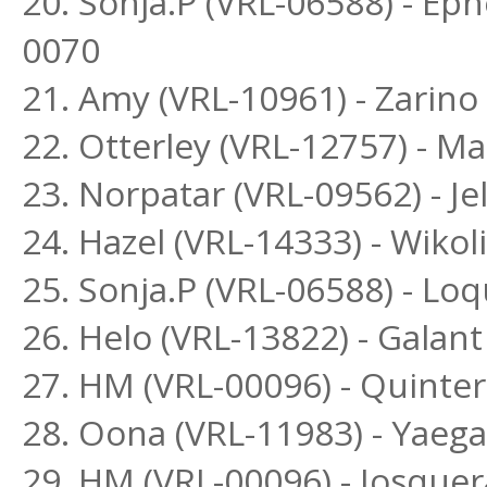
20. Sonja.P (VRL-06588) - Ep
0070
21. Amy (VRL-10961) - Zari
22. Otterley (VRL-12757) - M
23. Norpatar (VRL-09562) - Je
24. Hazel (VRL-14333) - Wikol
25. Sonja.P (VRL-06588) - L
26. Helo (VRL-13822) - Galant
27. HM (VRL-00096) - Quinte
28. Oona (VRL-11983) - Yaega
29. HM (VRL-00096) - Josquer