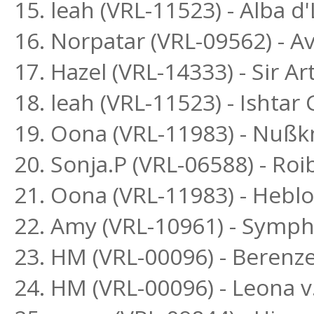
15. leah (VRL-11523) - Alba 
16. Norpatar (VRL-09562) - Av
17. Hazel (VRL-14333) - Sir Ar
18. leah (VRL-11523) - Ishta
19. Oona (VRL-11983) - Nußk
20. Sonja.P (VRL-06588) - R
21. Oona (VRL-11983) - Heblo
22. Amy (VRL-10961) - Sym
23. HM (VRL-00096) - Berenz
24. HM (VRL-00096) - Leona v