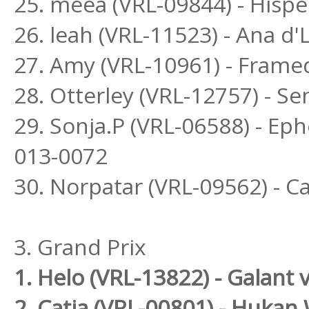
25. meea (VRL-09844) - Hisp
26. leah (VRL-11523) - Ana d
27. Amy (VRL-10961) - Frame
28. Otterley (VRL-12757) - S
29. Sonja.P (VRL-06588) - Ep
013-0072
30. Norpatar (VRL-09562) - Ca
3. Grand Prix
1. Helo (VRL-13822) - Galant v
2. Catia (VRL-00801) - Huka