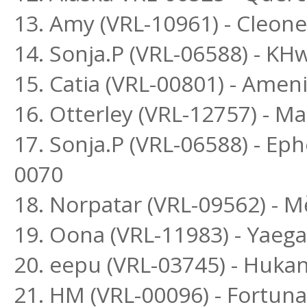
13. Amy (VRL-10961) - Cleo
14. Sonja.P (VRL-06588) - K
15. Catia (VRL-00801) - Amen
16. Otterley (VRL-12757) - M
17. Sonja.P (VRL-06588) - Ep
0070
18. Norpatar (VRL-09562) - M
19. Oona (VRL-11983) - Yaega
20. eepu (VRL-03745) - Hukan
21. HM (VRL-00096) - Fortuna