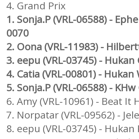
4. Grand Prix
1. Sonja.P (VRL-06588) - Eph
0070
2. Oona (VRL-11983) - Hilbert
3. eepu (VRL-03745) - Hukan
4. Catia (VRL-00801) - Huka
5. Sonja.P (VRL-06588) - KH
6. Amy (VRL-10961) - Beat I
7. Norpatar (VRL-09562) - Jel
8. eepu (VRL-03745) - Hukan 