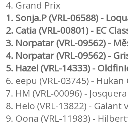
4. Grand Prix
1. Sonja.P (VRL-06588) - Lo
2. Catia (VRL-00801) - EC Class
3. Norpatar (VRL-09562) - Mě
4. Norpatar (VRL-09562) - Gri
5. Hazel (VRL-14333) - Oldfin
6. eepu (VRL-03745) - Hukan
7. HM (VRL-00096) - Josquera
8. Helo (VRL-13822) - Galant v
9. Oona (VRL-11983) - Hilbert