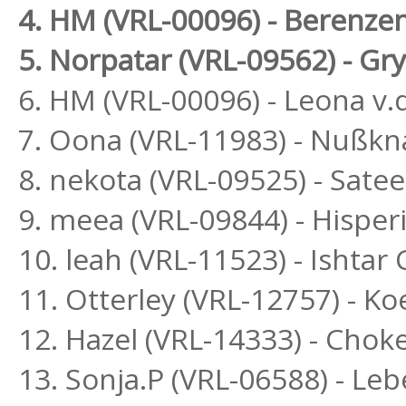
4. HM (VRL-00096) - Berenze
5. Norpatar (VRL-09562) - Gr
6. HM (VRL-00096) - Leona v.d
7. Oona (VRL-11983) - Nußkn
8. nekota (VRL-09525) - Sat
9. meea (VRL-09844) - Hispe
10. leah (VRL-11523) - Ishta
11. Otterley (VRL-12757) - K
12. Hazel (VRL-14333) - Chok
13. Sonja.P (VRL-06588) - L