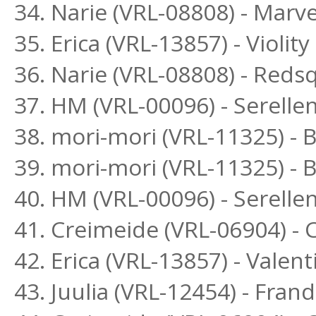
34. Narie (VRL-08808) - Mar
35. Erica (VRL-13857) - Violit
36. Narie (VRL-08808) - Red
37. HM (VRL-00096) - Serell
38. mori-mori (VRL-11325) -
39. mori-mori (VRL-11325) -
40. HM (VRL-00096) - Serell
41. Creimeide (VRL-06904) - 
42. Erica (VRL-13857) - Vale
43. Juulia (VRL-12454) - Frand