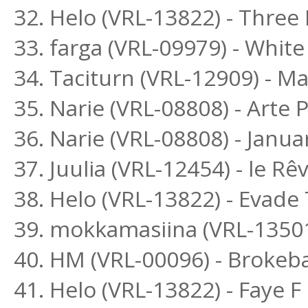
32. Helo (VRL-13822) - Three 
33. farga (VRL-09979) - White
34. Taciturn (VRL-12909) - Ma
35. Narie (VRL-08808) - Arte
36. Narie (VRL-08808) - Janu
37. Juulia (VRL-12454) - le Rêv
38. Helo (VRL-13822) - Evad
39. mokkamasiina (VRL-13501
40. HM (VRL-00096) - Broke
41. Helo (VRL-13822) - Faye F