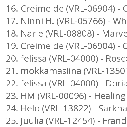
16. Creimeide (VRL-06904) - O
17. Ninni H. (VRL-05766) - 
18. Narie (VRL-08808) - Mar
19. Creimeide (VRL-06904) -
20. felissa (VRL-04000) - Ros
21. mokkamasiina (VRL-1350
22. felissa (VRL-04000) - Do
23. HM (VRL-00096) - Healing
24. Helo (VRL-13822) - Sarkh
25. Juulia (VRL-12454) - Frand