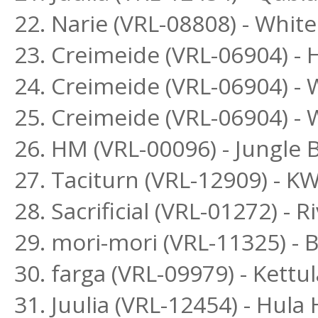
22. Narie (VRL-08808) - Whit
23. Creimeide (VRL-06904) -
24. Creimeide (VRL-06904) -
25. Creimeide (VRL-06904) -
26. HM (VRL-00096) - Jungle 
27. Taciturn (VRL-12909) - K
28. Sacrificial (VRL-01272) - 
29. mori-mori (VRL-11325) - 
30. farga (VRL-09979) - Kett
31. Juulia (VRL-12454) - Hul