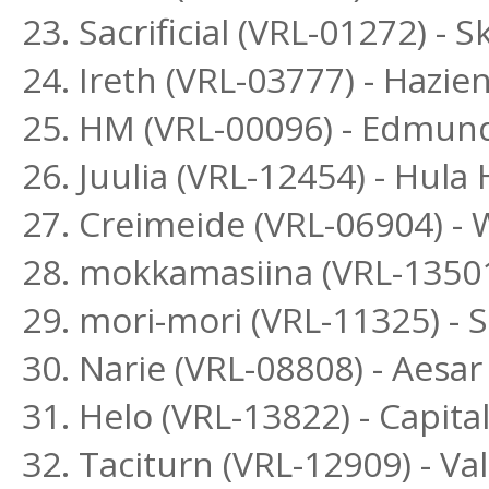
23. Sacrificial (VRL-01272) - 
24. Ireth (VRL-03777) - Haz
25. HM (VRL-00096) - Edmun
26. Juulia (VRL-12454) - Hul
27. Creimeide (VRL-06904) -
28. mokkamasiina (VRL-1350
29. mori-mori (VRL-11325) - 
30. Narie (VRL-08808) - Aesa
31. Helo (VRL-13822) - Capita
32. Taciturn (VRL-12909) - Val