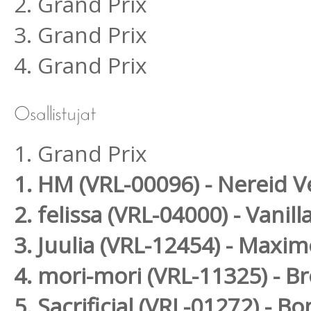
2. Grand Prix
3. Grand Prix
4. Grand Prix
1. Grand Prix
1. HM (VRL-00096) - Nereid V
2. felissa (VRL-04000) - Vani
3. Juulia (VRL-12454) - Maxi
4. mori-mori (VRL-11325) - 
5. Sacrificial (VRL-01272) - 