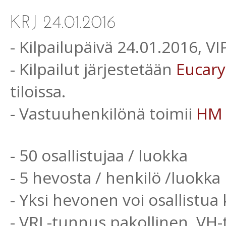
- Kilpailupäivä 24.01.2016, V
- Kilpailut järjestetään
Eucar
tiloissa.
- Vastuuhenkilönä toimii
HM
- 50 osallistujaa / luokka
- 5 hevosta / henkilö /luokka
- Yksi hevonen voi osallistua 
- VRL-tunnus pakollinen, VH