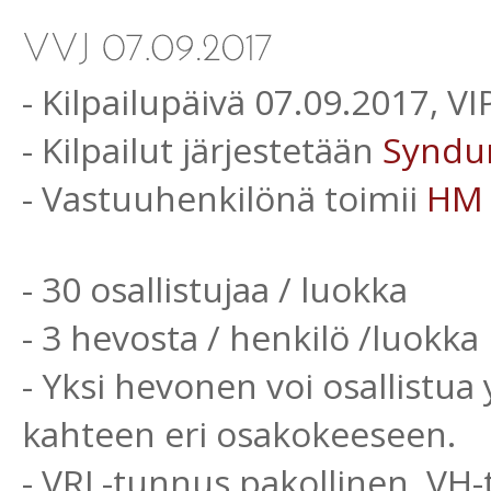
- Kilpailupäivä 07.09.2017, V
- Kilpailut järjestetään
Syndu
- Vastuuhenkilönä toimii
HM
- 30 osallistujaa / luokka
- 3 hevosta / henkilö /luokka
- Yksi hevonen voi osallistua
kahteen eri osakokeeseen.
- VRL-tunnus pakollinen, VH