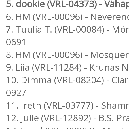
5. dookie (VRL-04373) - Väh
6. HM (VRL-00096) - Neveren
7. Tuulia T. (VRL-00084) - M
0691
8. HM (VRL-00096) - Mosque
9. Liia (VRL-11284) - Krunas
10. Dimma (VRL-08204) - Cla
0927
11. Ireth (VRL-03777) - Sha
12. Julle (VRL-12892) - B.S. 