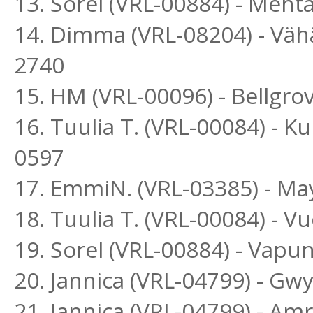
13. Sorel (VRL-00884) - Meh
14. Dimma (VRL-08204) - Vä
2740
15. HM (VRL-00096) - Bellgr
16. Tuulia T. (VRL-00084) - 
0597
17. EmmiN. (VRL-03385) - M
18. Tuulia T. (VRL-00084) -
19. Sorel (VRL-00884) - Vapu
20. Jannica (VRL-04799) - 
21. Jannica (VRL-04799) - A