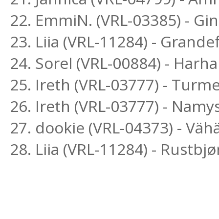
22. EmmiN. (VRL-03385) - Gi
23. Liia (VRL-11284) - Grand
24. Sorel (VRL-00884) - Har
25. Ireth (VRL-03777) - Turm
26. Ireth (VRL-03777) - Namy
27. dookie (VRL-04373) - Väh
28. Liia (VRL-11284) - Rustbj