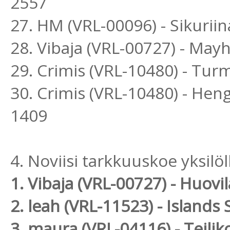
2557
27. HM (VRL-00096) - Sikuri
28. Vibaja (VRL-00727) - Ma
29. Crimis (VRL-10480) - Tu
30. Crimis (VRL-10480) - H
1409
4. Noviisi tarkkuuskoe yksilöl
1. Vibaja (VRL-00727) - Huovi
2. leah (VRL-11523) - Island
3. maura (VRL-04116) - Teili