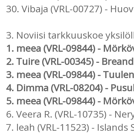
30. Vibaja (VRL-00727) - Hu
3. Noviisi tarkkuuskoe yksilöl
1. meea (VRL-09844) - Mörk
2. Tuire (VRL-00345) - Brean
3. meea (VRL-09844) - Tuul
4. Dimma (VRL-08204) - Pus
5. meea (VRL-09844) - Mörk
6. Veera R. (VRL-10735) - Ner
7. leah (VRL-11523) - Island