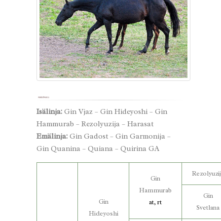
Isälinja:
Gin Vjaz – Gin Hideyoshi – Gin
Hammurab – Rezolyuzija – Harasat
Emälinja:
Gin Gadost – Gin Garmonija –
Gin Quanina – Quiana – Quirina GA
Rezolyuzi
Gin
Hammurab
Gin
Gin
at, rt
Svetlana
Hideyoshi