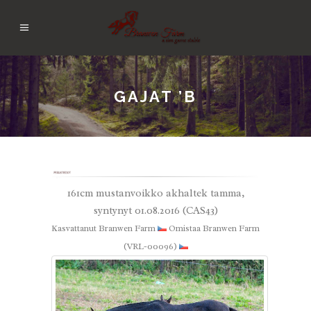
GAJAT ’B
161cm mustanvoikko akhaltek tamma,
syntynyt 01.08.2016 (CAS43)
Kasvattanut Branwen Farm
Omistaa Branwen Farm
(VRL-00096)