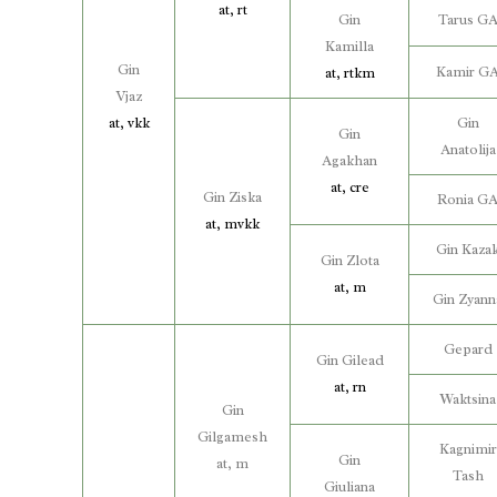
at, rt
Gin
Tarus G
Kamilla
Gin
Kamir G
at, rtkm
Vjaz
at, vkk
Gin
Gin
Anatolija
Agakhan
at, cre
Gin Ziska
Ronia G
at, mvkk
Gin Kaza
Gin Zlota
at, m
Gin Zyann
Gepard
Gin Gilead
at, rn
Waktsina
Gin
Gilgamesh
Kagnimir
Gin
at, m
Tash
Giuliana