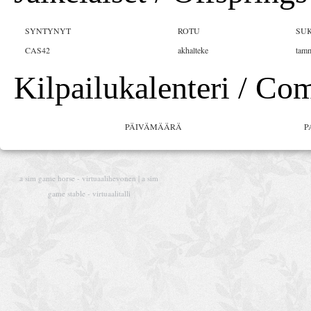
SYNTYNYT
ROTU
SU
CAS42
akhalteke
tam
Kilpailukalenteri / Co
PÄIVÄMÄÄRÄ
P
a sim game horse - virtuaalihevonen | a sim
game stable - virtuaalitalli