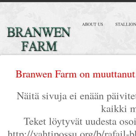
ABOUT US
STALLIO
Branwen Farm on muuttanut 
Näitä sivuja ei enään päivit
kaikki m
Teket löytyvät uudesta oso
http://vahtipossu.org/b/rafail-