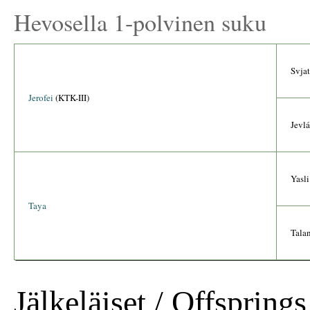
Hevosella 1-polvinen suku
Svja
Jerofei
(KTK-III)
Jevlá
Yasli
Taya
Tala
Jälkeläiset / Offsprings