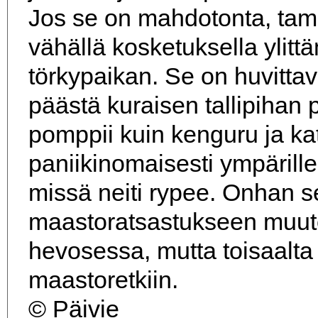
Jos se on mahdotonta, tam
vähällä kosketuksella ylit
törkypaikan. Se on huvittav
päästä kuraisen tallipihan 
pomppii kuin kenguru ja ka
paniikinomaisesti ympärille
missä neiti rypee. Onhan se
maastoratsastukseen muuten
hevosessa, mutta toisaalta 
maastoretkiin.
© Päivie