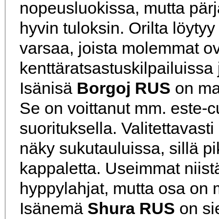
nopeusluokissa, mutta pär
hyvin tuloksin. Orilta löyty
varsaa, joista molemmat o
kenttäratsastuskilpailuissa
Isänisä
Borgoj RUS
on mai
Se on voittanut mm. este-
suorituksella. Valitettavast
näky sukutauluissa, sillä pi
kappaletta. Useimmat niist
hyppylahjat, mutta osa on 
Isänemä
Shura RUS
on si