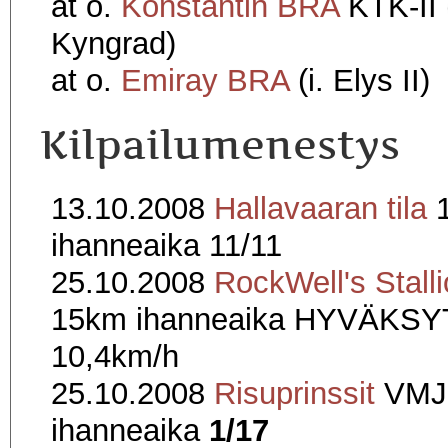
at o.
Konstantin BRA
KTK-II (
Kyngrad)
at o.
Emiray BRA
(i. Elys II)
Kilpailumenestys
13.10.2008
Hallavaaran tila
ihanneaika 11/11
25.10.2008
RockWell's Stall
15km ihanneaika HYVÄKS
10,4km/h
25.10.2008
Risuprinssit
VMJ
ihanneaika
1/17