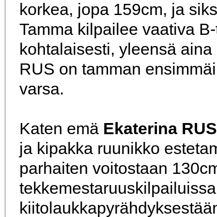
korkea, jopa 159cm, ja siksi
Tamma kilpailee vaativa B-
kohtalaisesti, yleensä aina
RUS on tamman ensimmäinen
varsa.
Katen emä
Ekaterina RUS
ja kipakka ruunikko estet
parhaiten voitostaan 130c
tekkemestaruuskilpailuissa, 
kiitolaukkapyrähdyksestä