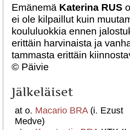
Emänemä
Katerina RUS
o
ei ole kilpaillut kuin muuta
koululuokkia ennen jalostu
erittäin harvinaista ja van
tammasta erittäin kiinnosta
© Päivie
Jälkeläiset
at o.
Macario BRA
(i. Ezust
Medve)