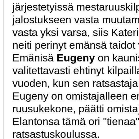
järjestetyissä mestaruuskil
jalostukseen vasta muutama 
vasta yksi varsa, siis Kate
neiti perinyt emänsä taidot 
Emänisä
Eugeny
on kaunis
valitettavasti ehtinyt kilpai
vuoden, kun sen ratsastaja
Eugeny on omistajalleen 
ruusukekone, päätti omistaja
Elantonsa tämä ori "tienaa
ratsastuskoulussa.