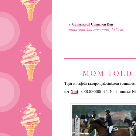
e.
Cinnamoroll Cinnamon Bun
punaruunikko ratsuponi, 147 cm
MOM TOLD 
Tupu on tarjolla ratsuponijalostukseen suunnillee
o./t.
Nimi
- s. 00.00.0000 - i./e. Nimi - omistaa N