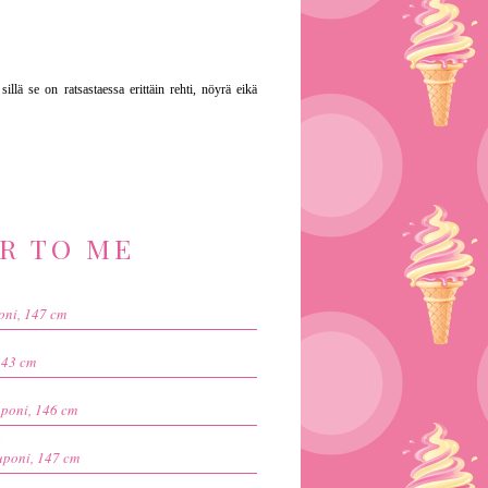
llä se on ratsastaessa erittäin rehti, nöyrä eikä
ER TO ME
oni, 147 cm
143 cm
uponi, 146 cm
uponi, 147 cm