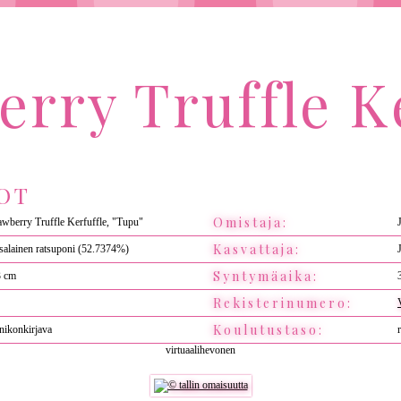
rry Truffle K
OT
Omistaja:
awberry Truffle Kerfuffle, "Tupu"
Kasvattaja:
salainen ratsuponi (52.7374%)
Syntymäaika:
3 cm
Rekisterinumero:
Koulutustaso:
nikonkirjava
virtuaalihevonen