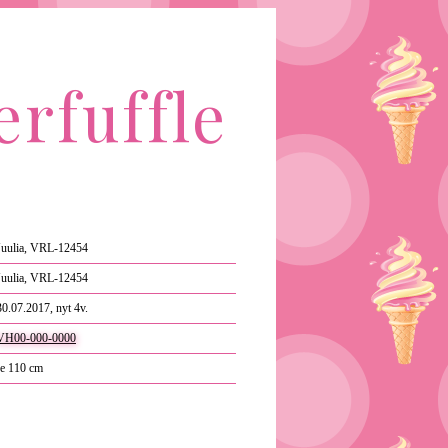
erfuffle
Juulia, VRL-12454
Juulia, VRL-12454
30.07.2017, nyt 4v.
VH00-000-0000
re 110 cm