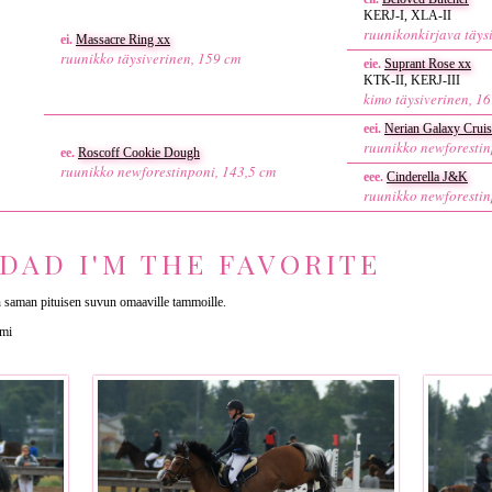
KERJ-I, XLA-II
ruunikonkirjava täys
ei.
Massacre Ring xx
ruunikko täysiverinen, 159 cm
eie.
Suprant Rose xx
KTK-II, KERJ-III
kimo täysiverinen, 1
eei.
Nerian Galaxy Cruis
ruunikko newforestin
ee.
Roscoff Cookie Dough
ruunikko newforestinponi, 143,5 cm
eee.
Cinderella J&K
ruunikko newforestin
DAD I'M THE FAVORITE
n saman pituisen suvun omaaville tammoille.
imi