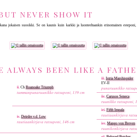
 BUT NEVER SHOW IT
ana jokaisen suosikki. Se on kaunis kuin karkki ja luonteeltaankin erinomainen esteponi, si
E ALWAYS BEEN LIKE A FATH
iii.
Istria Marshispider
EV-II
ii.
Ch
Roanoake Triumph
punaruunikko ratsup
tummanpunaruunikko ratsuponi, 139 cm
iie.
Carusos Seneca
ruunikko ratsuponi, 
iei.
Fifth Impala
rautiaankirjava rats
ie.
Deirdre v.d. Low
rautiaankirjava ratsuponi, 146 cm
iee.
Mango von Breven
ruunikonkirjava rats
eii.
Beloved Butcher