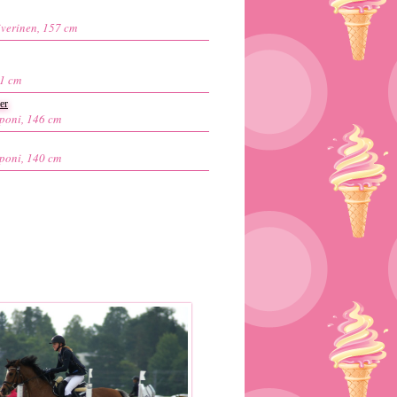
iverinen, 157 cm
61 cm
er
poni, 146 cm
poni, 140 cm