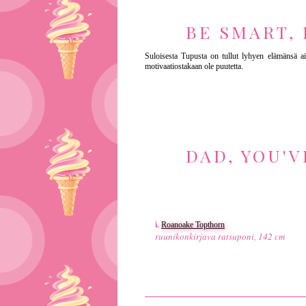
BE SMART,
Suloisesta Tupusta on tullut lyhyen elämänsä aik
motivaatiostakaan ole puutetta.
DAD, YOU'V
i.
Roanoake Topthorn
ruunikonkirjava ratsuponi, 142 cm