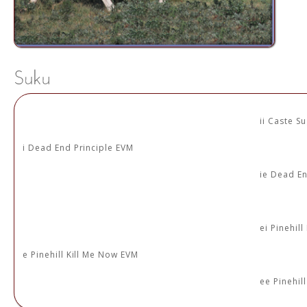
ii Caste S
i Dead End Principle EVM
ie Dead En
ei Pinehil
e Pinehill Kill Me Now EVM
ee Pinehil