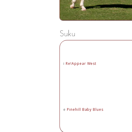
i
Re!Appear West
e
Pinehill Baby Blues