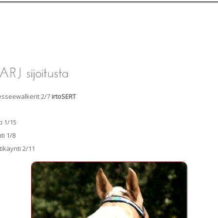
sseewalkerit 2/7
irtoSERT
i 1/15
ti 1/8
tikäynti 2/11