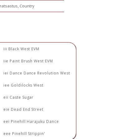
iratsastus, Country
iii Black West EVM
iie Paint Brush West EVM
iei Dance Dance Revolution West
iee Goldilocks West
eii Caste Sugar
eie Dead End Street
eei Pinehill Harajuku Dance
eee Pinehill Strippin'