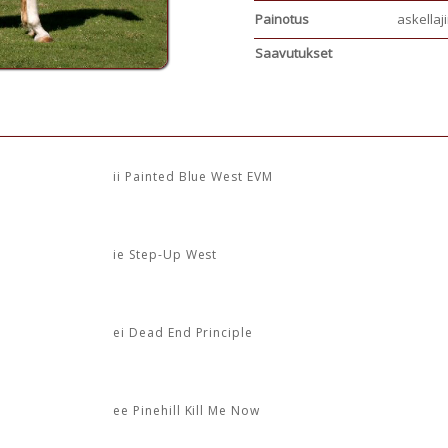
Painotus
askellaj
Saavutukset
ii Painted Blue West EVM
ie Step-Up West
ei Dead End Principle
ee Pinehill Kill Me Now