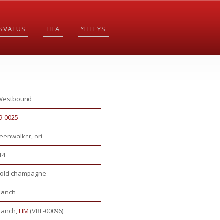
SVATUS
TILA
YHTEYS
Westbound
9-0025
eenwalker, ori
14
gold champagne
Ranch
Ranch,
HM
(VRL-00096)