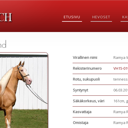
ETUSIVU
HEVOSET
KA
Virallinen nimi
Ramya 
Rekisterinumero
VH15-01
Rotu, sukupuoli
tenness
Syntynyt
06.03.20
Säkäkorkeus, väri
161cm, 
Kasvattaja
Ramya 
Omistaja
Ramya 